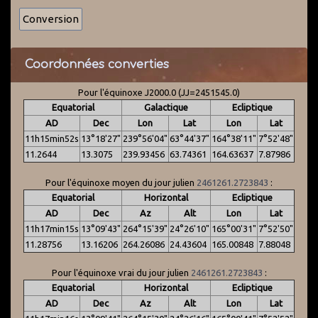
Coordonnées converties
Pour l'équinoxe J2000.0 (JJ=2451545.0)
Equatorial
Galactique
Ecliptique
AD
Dec
Lon
Lat
Lon
Lat
11h15min52s
13°18'27"
239°56'04"
63°44'37"
164°38'11"
7°52'48"
11.2644
13.3075
239.93456
63.74361
164.63637
7.87986
Pour l'équinoxe moyen du jour julien
2461261.2723843
:
Equatorial
Horizontal
Ecliptique
AD
Dec
Az
Alt
Lon
Lat
11h17min15s
13°09'43"
264°15'39"
24°26'10"
165°00'31"
7°52'50"
11.28756
13.16206
264.26086
24.43604
165.00848
7.88048
Pour l'équinoxe vrai du jour julien
2461261.2723843
:
Equatorial
Horizontal
Ecliptique
AD
Dec
Az
Alt
Lon
Lat