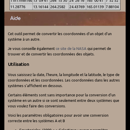
11h17min16s
13°09'41"
264°15'30"
24°26'16"
165°00'41"
7°52'52"
11.28776
13.16144
264.2582
24.43769
165.01139
7.88104
Aide
Cet outil permet de convertir les coordonnées d'un objet d'un
système à un autre.
Je vous conseille également
ce site de la NASA
qui permet de
trouver et de convertir les coordonnées des objets.
Utilisation
Vous saisissez la date, l'heure, la longitude et la latitude, le type de
coordonnées et les coordonnées. Les coordonnées dans les autres
systèmes s'affichent en dessous.
Certains éléments sont sans importance pour la conversion d'un
système en un autre si ce sont seulement entre deux systèmes que
vous voulez faire des conversions.
Voici les paramètres obligatoires pour avoir une conversion
correcte entre les systèmes A et B