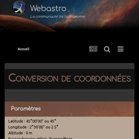
Webastro
La communauté de l'astronomie
Accueil
Conversion de coordonnées
Paramètres
Latitude : 45°00'00" ou 45°
Longitude : 2°30'00" ou 2.5°
Altitude : 0 m
Fuseau horaire utilisé : Europe/Paris