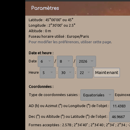
Paramètres
Latitude : 45°00'00" ou 45°
Longitude : 2°30'00" ou 2.5°
Altitude : 0 m
Fuseau horaire utilisé : Europe/Paris
Pour modifier les préférences, utiliser cette page
.
Date et heure :
Date
/
/
Heure
:
:
Coordonnées :
Type de coordonnées saisies :
Equinoxe
AD (h) ou Azimut (°) ou Longitude (°) de l'objet :
Dec (°) ou Altitude (°) ou Latitude (°) de l'objet :
Formes acceptées : 2.578 ; 2°34'40" ; 2°34'40 ; 2°34' ; 2°34 ; 