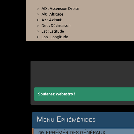
AD : Ascension Droite
Alt : Altitude
Az : Azimut
Dec : Déclinaison
Lat : Latitude
Lon : Longitude
Soutenez Webastro !
Menu Ephémérides
EPHÉMÉRIDES GÉNÉRAUX