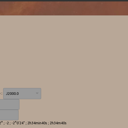
 :
-2° ; -2 ; -2°0'24" ; 2h34min40s ; 2h34m40s