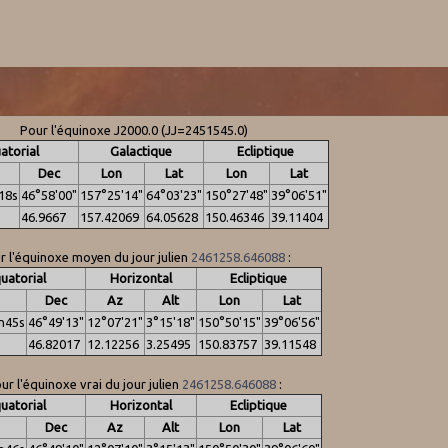
Pour l'équinoxe J2000.0 (JJ=2451545.0)
atorial
Galactique
Ecliptique
Dec
Lon
Lat
Lon
Lat
18s
46°58'00"
157°25'14"
64°03'23"
150°27'48"
39°06'51"
46.9667
157.42069
64.05628
150.46346
39.11404
r l'équinoxe moyen du jour julien
2461258.646088
:
uatorial
Horizontal
Ecliptique
Dec
Az
Alt
Lon
Lat
n45s
46°49'13"
12°07'21"
3°15'18"
150°50'15"
39°06'56"
3
46.82017
12.12256
3.25495
150.83757
39.11548
ur l'équinoxe vrai du jour julien
2461258.646088
:
uatorial
Horizontal
Ecliptique
Dec
Az
Alt
Lon
Lat