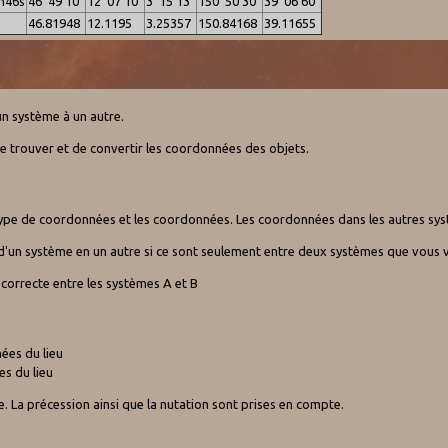
n46s
46°49'10"
12°07'10"
3°15'13"
150°50'30"
39°06'60"
5
46.81948
12.1195
3.25357
150.84168
39.11655
un système à un autre.
 trouver et de convertir les coordonnées des objets.
 le type de coordonnées et les coordonnées. Les coordonnées dans les autres sy
d'un système en un autre si ce sont seulement entre deux systèmes que vous v
 correcte entre les systèmes A et B
ées du lieu
es du lieu
te. La précession ainsi que la nutation sont prises en compte.