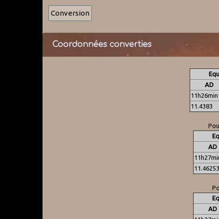
Coordonnées converties
Equ
AD
11h26min
11.4383
Pou
Eq
AD
11h27mi
11.4625
Po
Eq
AD