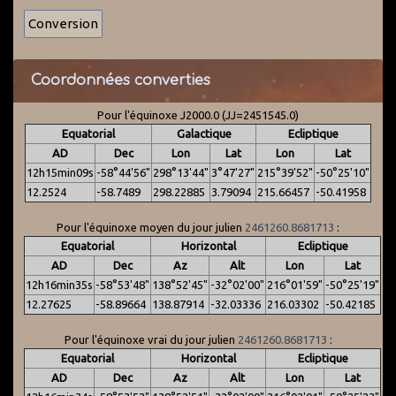
Coordonnées converties
Pour l'équinoxe J2000.0 (JJ=2451545.0)
Equatorial
Galactique
Ecliptique
AD
Dec
Lon
Lat
Lon
Lat
12h15min09s
-58°44'56"
298°13'44"
3°47'27"
215°39'52"
-50°25'10"
12.2524
-58.7489
298.22885
3.79094
215.66457
-50.41958
Pour l'équinoxe moyen du jour julien
2461260.8681713
:
Equatorial
Horizontal
Ecliptique
AD
Dec
Az
Alt
Lon
Lat
12h16min35s
-58°53'48"
138°52'45"
-32°02'00"
216°01'59"
-50°25'19"
12.27625
-58.89664
138.87914
-32.03336
216.03302
-50.42185
Pour l'équinoxe vrai du jour julien
2461260.8681713
:
Equatorial
Horizontal
Ecliptique
AD
Dec
Az
Alt
Lon
Lat