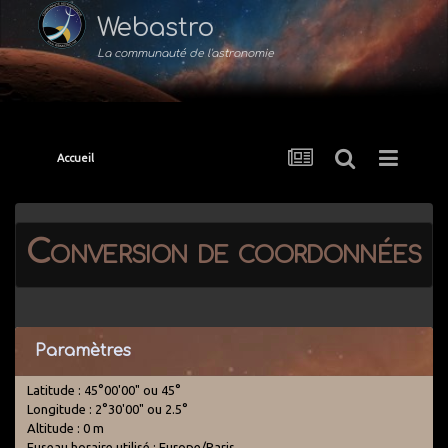
Webastro
La communauté de l'astronomie
Accueil
Conversion de coordonnées
Paramètres
Latitude : 45°00'00" ou 45°
Longitude : 2°30'00" ou 2.5°
Altitude : 0 m
Fuseau horaire utilisé : Europe/Paris