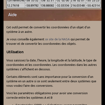
12h16min34s
-58°53'52"
138°52'51"
-32°02'00"
216°02'01"
-50°25'23"
12.27618
-58.89782
138.88082
-32.03336
216.03348
-50.42314
Aide
Cet outil permet de convertir les coordonnées d'un objet d'un
système à un autre.
Je vous conseille également
ce site de la NASA
qui permet de
trouver et de convertir les coordonnées des objets.
Utilisation
Vous saisissez la date, l'heure, la longitude et la latitude, le type de
coordonnées et les coordonnées. Les coordonnées dans les autres
systèmes s'affichent en dessous.
Certains éléments sont sans importance pour la conversion d'un
système en un autre si ce sont seulement entre deux systèmes que
vous voulez faire des conversions.
Voici les paramètres obligatoires pour avoir une conversion
correcte entre les systèmes A et B