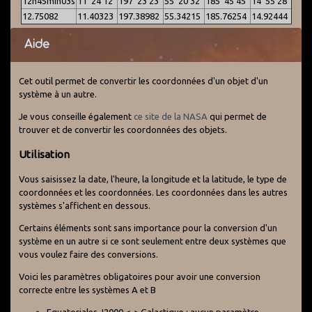
12h45min03s
11°24'12"
197°23'23"
55°20'32"
185°45'45"
14°55'28"
12.75082
11.40323
197.38982
55.34215
185.76254
14.92444
Aide
Cet outil permet de convertir les coordonnées d'un objet d'un
système à un autre.
Je vous conseille également
ce site de la NASA
qui permet de
trouver et de convertir les coordonnées des objets.
Utilisation
Vous saisissez la date, l'heure, la longitude et la latitude, le type de
coordonnées et les coordonnées. Les coordonnées dans les autres
systèmes s'affichent en dessous.
Certains éléments sont sans importance pour la conversion d'un
système en un autre si ce sont seulement entre deux systèmes que
vous voulez faire des conversions.
Voici les paramètres obligatoires pour avoir une conversion
correcte entre les systèmes A et B