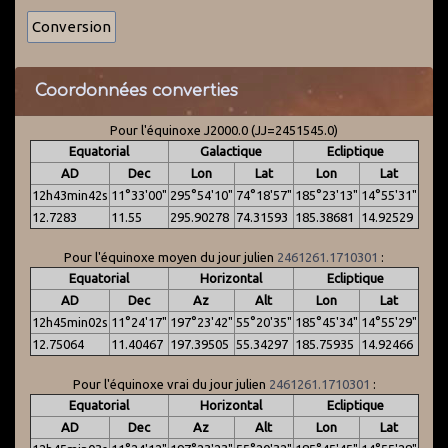
Coordonnées converties
Pour l'équinoxe J2000.0 (JJ=2451545.0)
Equatorial
Galactique
Ecliptique
AD
Dec
Lon
Lat
Lon
Lat
12h43min42s
11°33'00"
295°54'10"
74°18'57"
185°23'13"
14°55'31"
12.7283
11.55
295.90278
74.31593
185.38681
14.92529
Pour l'équinoxe moyen du jour julien
2461261.1710301
:
Equatorial
Horizontal
Ecliptique
AD
Dec
Az
Alt
Lon
Lat
12h45min02s
11°24'17"
197°23'42"
55°20'35"
185°45'34"
14°55'29"
12.75064
11.40467
197.39505
55.34297
185.75935
14.92466
Pour l'équinoxe vrai du jour julien
2461261.1710301
:
Equatorial
Horizontal
Ecliptique
AD
Dec
Az
Alt
Lon
Lat