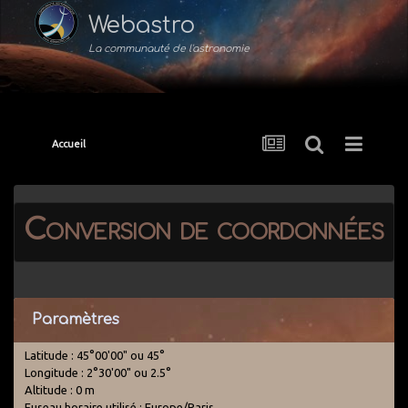
Webastro
La communauté de l'astronomie
Accueil
Conversion de coordonnées
Paramètres
Latitude : 45°00'00" ou 45°
Longitude : 2°30'00" ou 2.5°
Altitude : 0 m
Fuseau horaire utilisé : Europe/Paris