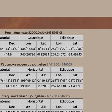
Pour l'équinoxe J2000.0 (JJ=2451545.0)
atorial
Galactique
Ecliptique
Dec
Lon
Lat
Lon
Lat
0s
-44°53'60"
346°16'04"
-8°13'13"
267°14'27"
-21°29'44"
-44.9
346.26786
-8.22021
267.24072
-21.49543
 l'équinoxe moyen du jour julien
2461260.4346065
:
atorial
Horizontal
Ecliptique
Dec
Az
Alt
Lon
Lat
7s
-44°54'31"
199°49'12"
-2°19'13"
267°36'45"
-21°29'56"
-44.90873
199.82
-2.3203
267.61238
-21.4989
r l'équinoxe vrai du jour julien
2461260.4346065
:
atorial
Horizontal
Ecliptique
Dec
Az
Alt
Lon
Lat