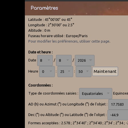
Paramètres
Latitude : 45°00'00" ou 45°
Longitude : 2°30'00" ou 2.5°
Altitude : 0 m
Fuseau horaire utilisé : Europe/Paris
Pour modifier les préférences, utiliser cette page
.
Date et heure :
Date
/
/
Heure
:
:
Coordonnées :
Type de coordonnées saisies :
Equinoxe
AD (h) ou Azimut (°) ou Longitude (°) de l'objet :
Dec (°) ou Altitude (°) ou Latitude (°) de l'objet :
Formes acceptées : 2.578 ; 2°34'40" ; 2°34'40 ; 2°34' ; 2°34 ; 