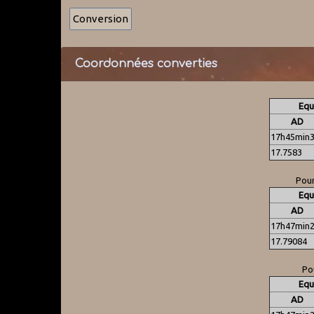
Coordonnées converties
Equ
AD
17h45min3
17.7583
Pour
Equ
AD
17h47min2
17.79084
Pou
Equ
AD