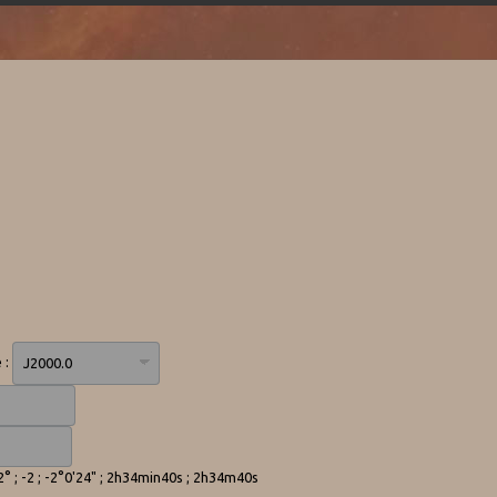
 :
-2° ; -2 ; -2°0'24" ; 2h34min40s ; 2h34m40s