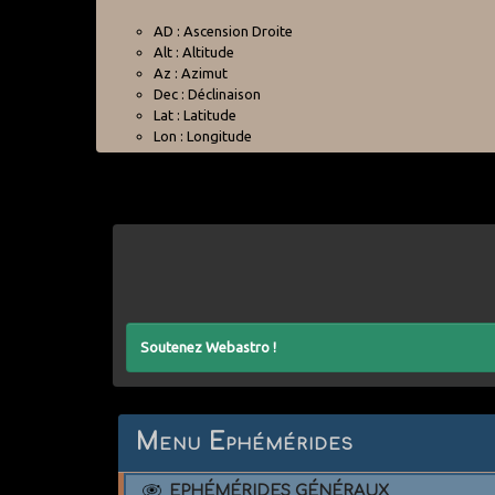
AD : Ascension Droite
Alt : Altitude
Az : Azimut
Dec : Déclinaison
Lat : Latitude
Lon : Longitude
Soutenez Webastro !
Menu Ephémérides
EPHÉMÉRIDES GÉNÉRAUX