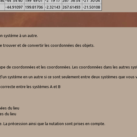
8s
-44°54'40"
199°49'01"
-2°19'17"
267°36'54"
-21°30'04"
-44.91097
199.81706
-2.32143
267.61493
-21.50108
un système à un autre.
 trouver et de convertir les coordonnées des objets.
 le type de coordonnées et les coordonnées. Les coordonnées dans les autres sy
d'un système en un autre si ce sont seulement entre deux systèmes que vous v
 correcte entre les systèmes A et B
ées du lieu
es du lieu
te. La précession ainsi que la nutation sont prises en compte.