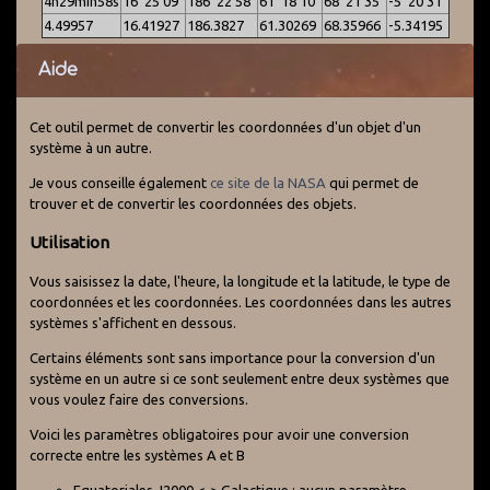
4h29min58s
16°25'09"
186°22'58"
61°18'10"
68°21'35"
-5°20'31"
4.49957
16.41927
186.3827
61.30269
68.35966
-5.34195
Aide
Cet outil permet de convertir les coordonnées d'un objet d'un
système à un autre.
Je vous conseille également
ce site de la NASA
qui permet de
trouver et de convertir les coordonnées des objets.
Utilisation
Vous saisissez la date, l'heure, la longitude et la latitude, le type de
coordonnées et les coordonnées. Les coordonnées dans les autres
systèmes s'affichent en dessous.
Certains éléments sont sans importance pour la conversion d'un
système en un autre si ce sont seulement entre deux systèmes que
vous voulez faire des conversions.
Voici les paramètres obligatoires pour avoir une conversion
correcte entre les systèmes A et B