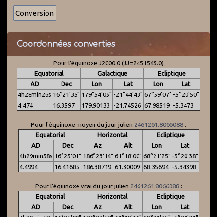
Coordonnées converties
Pour l'équinoxe J2000.0 (JJ=2451545.0)
Equatorial
Galactique
Ecliptique
AD
Dec
Lon
Lat
Lon
Lat
4h28min26s
16°21'35"
179°54'05"
-21°44'43"
67°59'07"
-5°20'50"
4.474
16.3597
179.90133
-21.74526
67.98519
-5.3473
Pour l'équinoxe moyen du jour julien
2461261.8066088
:
Equatorial
Horizontal
Ecliptique
AD
Dec
Az
Alt
Lon
Lat
4h29min58s
16°25'01"
186°23'14"
61°18'00"
68°21'25"
-5°20'38"
4.4994
16.41685
186.38719
61.30009
68.35694
-5.34398
Pour l'équinoxe vrai du jour julien
2461261.8066088
:
Equatorial
Horizontal
Ecliptique
AD
Dec
Az
Alt
Lon
Lat