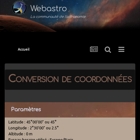
Webastro
La communauté de l'astronomie
Accueil
Conversion de coordonnées
Paramètres
Latitude : 45°00'00" ou 45°
Longitude : 2°30'00" ou 2.5°
Altitude : 0 m
Fuseau horaire utilisé : Europe/Paris