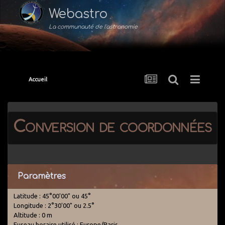
Webastro
La communauté de l'astronomie
Accueil
Conversion de coordonnées
Paramètres
Latitude : 45°00'00" ou 45°
Longitude : 2°30'00" ou 2.5°
Altitude : 0 m
Fuseau horaire utilisé : Europe/Paris