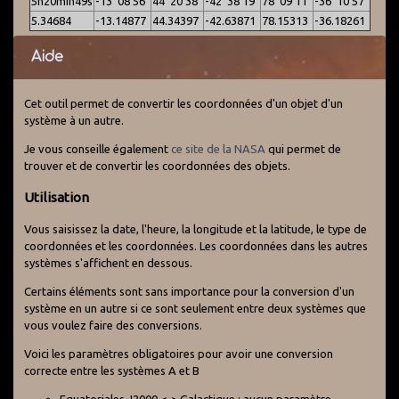
5h20min49s
-13°08'56"
44°20'38"
-42°38'19"
78°09'11"
-36°10'57"
5.34684
-13.14877
44.34397
-42.63871
78.15313
-36.18261
Aide
Cet outil permet de convertir les coordonnées d'un objet d'un
système à un autre.
Je vous conseille également
ce site de la NASA
qui permet de
trouver et de convertir les coordonnées des objets.
Utilisation
Vous saisissez la date, l'heure, la longitude et la latitude, le type de
coordonnées et les coordonnées. Les coordonnées dans les autres
systèmes s'affichent en dessous.
Certains éléments sont sans importance pour la conversion d'un
système en un autre si ce sont seulement entre deux systèmes que
vous voulez faire des conversions.
Voici les paramètres obligatoires pour avoir une conversion
correcte entre les systèmes A et B