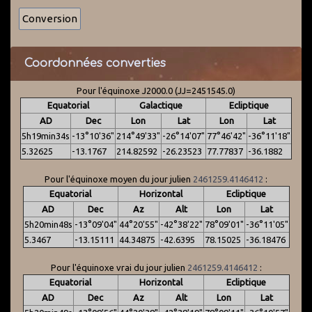
Coordonnées converties
Pour l'équinoxe J2000.0 (JJ=2451545.0)
Equatorial
Galactique
Ecliptique
AD
Dec
Lon
Lat
Lon
Lat
5h19min34s
-13°10'36"
214°49'33"
-26°14'07"
77°46'42"
-36°11'18"
5.32625
-13.1767
214.82592
-26.23523
77.77837
-36.1882
Pour l'équinoxe moyen du jour julien
2461259.4146412
:
Equatorial
Horizontal
Ecliptique
AD
Dec
Az
Alt
Lon
Lat
5h20min48s
-13°09'04"
44°20'55"
-42°38'22"
78°09'01"
-36°11'05"
5.3467
-13.15111
44.34875
-42.6395
78.15025
-36.18476
Pour l'équinoxe vrai du jour julien
2461259.4146412
:
Equatorial
Horizontal
Ecliptique
AD
Dec
Az
Alt
Lon
Lat