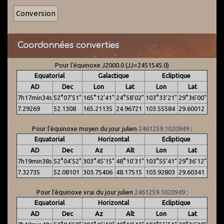
Coordonnées converties
Pour l'équinoxe J2000.0 (JJ=2451545.0)
Equatorial
Galactique
Ecliptique
AD
Dec
Lon
Lat
Lon
Lat
7h17min34s
52°07'51"
165°12'41"
24°58'02"
103°33'21"
29°36'00"
7.29269
52.1308
165.21135
24.96721
103.55584
29.60012
Pour l'équinoxe moyen du jour julien
2461259.1020949
:
Equatorial
Horizontal
Ecliptique
AD
Dec
Az
Alt
Lon
Lat
7h19min38s
52°04'52"
303°45'15"
48°10'31"
103°55'41"
29°36'12"
7.32735
52.08101
303.75406
48.17515
103.92803
29.60341
Pour l'équinoxe vrai du jour julien
2461259.1020949
:
Equatorial
Horizontal
Ecliptique
AD
Dec
Az
Alt
Lon
Lat