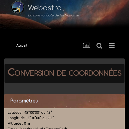
Webastro
La communauté de l'astronomie
Accueil
Conversion de coordonnées
Paramètres
Latitude : 45°00'00" ou 45°
Longitude : 2°30'00" ou 2.5°
Altitude : 0 m
Fuseau horaire utilisé : Europe/Paris