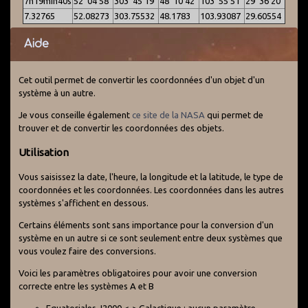
7h19min40s
52°04'58"
303°45'19"
48°10'42"
103°55'51"
29°36'20"
7.32765
52.08273
303.75532
48.1783
103.93087
29.60554
Aide
Cet outil permet de convertir les coordonnées d'un objet d'un
système à un autre.
Je vous conseille également
ce site de la NASA
qui permet de
trouver et de convertir les coordonnées des objets.
Utilisation
Vous saisissez la date, l'heure, la longitude et la latitude, le type de
coordonnées et les coordonnées. Les coordonnées dans les autres
systèmes s'affichent en dessous.
Certains éléments sont sans importance pour la conversion d'un
système en un autre si ce sont seulement entre deux systèmes que
vous voulez faire des conversions.
Voici les paramètres obligatoires pour avoir une conversion
correcte entre les systèmes A et B