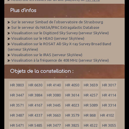
Plus d'infos
Sur le serveur Simbad de l'observatoire de Strasbourg
Sur le serveur du NASA/IPAC Extragalactic Database
Visualisation sur le Digitized Sky Survey (serveur SkyView)
Visualisation sur le HEAO (serveur SkyView)
Visualisation sur le ROSAT All-Sky X-ray Survey Broad Band
(serveur SkyView)
Visualisation sur le IRAS (serveur SkyView)
Visualisation à la fréquence de 408 MHz (serveur SkyView)
Objets de la constellation :
HR 3803
HR 6630
HR 4140
HR 4050
HR 3659
HR 3017
HR 3447
HR 3884
HR 3080
HR 3614
HR 4257
HR 4114
HR 3571
HR 4167
HR 3445
HR 4023
HR 5089
HR 3314
HR 3487
HR 4337
HR 3663
HR 3579
HR 868
HR 4102
HR 5471
HR 5485
HR 3477
HR 3825
HR 4522
HR 3055