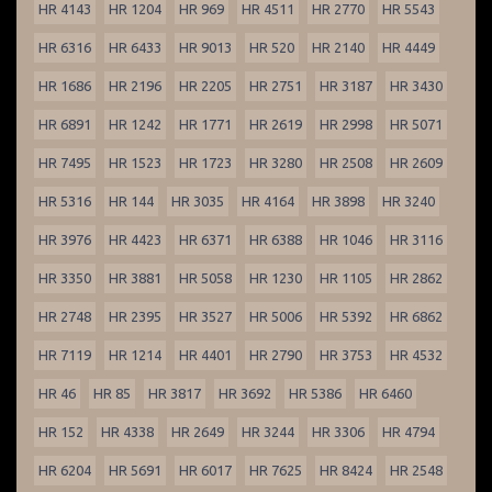
HR 4143
HR 1204
HR 969
HR 4511
HR 2770
HR 5543
HR 6316
HR 6433
HR 9013
HR 520
HR 2140
HR 4449
HR 1686
HR 2196
HR 2205
HR 2751
HR 3187
HR 3430
HR 6891
HR 1242
HR 1771
HR 2619
HR 2998
HR 5071
HR 7495
HR 1523
HR 1723
HR 3280
HR 2508
HR 2609
HR 5316
HR 144
HR 3035
HR 4164
HR 3898
HR 3240
HR 3976
HR 4423
HR 6371
HR 6388
HR 1046
HR 3116
HR 3350
HR 3881
HR 5058
HR 1230
HR 1105
HR 2862
HR 2748
HR 2395
HR 3527
HR 5006
HR 5392
HR 6862
HR 7119
HR 1214
HR 4401
HR 2790
HR 3753
HR 4532
HR 46
HR 85
HR 3817
HR 3692
HR 5386
HR 6460
HR 152
HR 4338
HR 2649
HR 3244
HR 3306
HR 4794
HR 6204
HR 5691
HR 6017
HR 7625
HR 8424
HR 2548