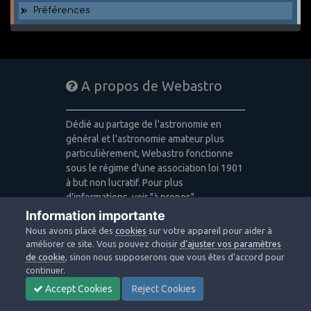
Préférences
A propos de Webastro
Dédié au partage de l'astronomie en
général et l'astronomie amateur plus
particulièrement, Webastro fonctionne
sous le régime d'une association loi 1901
à but non lucratif. Pour plus
d'informations, voir "à propos".
Information importante
Publicité: pas de publicité
Nous avons placé des
cookies
sur votre appareil pour aider à
Icons made by
Freepik
,
Alessio Atzeni
,
améliorer ce site. Vous pouvez choisir
d’ajuster vos paramètres
Pixel Buddha
,
Icon Pond
from
de cookie
, sinon nous supposerons que vous êtes d’accord pour
www.flaticon.com
is licensed by
CC 3.0
continuer.
BY
Accept Cookies
Reject Cookies
Design images: Courtesy NASA/JPL-
Caltech / Webastro - Quercus