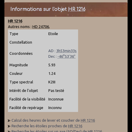
Informations sur l'objet
HR 1216
HR 1216
Autres noms :
HD 24706
,
Type
Etoile
Constellation
AD :
3h53min33s
Coordonnées
Dec :
-46°53'36"
Magnitude
5.93
Couleur
1.24
Type spectral
K2III
Intérêt de l'objet
Pas testé
Facilité de la visibilité
Inconnue
Facilité de repérage
Inconnu
Calcul des heures de lever et coucher de
HR 1216
Recherche les étoiles proches de
HR 1216
Recherche les étoiles sur un axe (AD/Dec) de
HR 1216