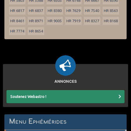
HR 5803
HR 5388
HR 6505
HR 6748
HR 6667
HR 6590
HR 6817
HR 6837
HR 8380
HR 7629
HR 7540
HR 8563
HR 8461
HR 8971
HR 9005
HR 7919
HR 8327
HR 8168
HR 7774
HR 8654
ANNONCES
Soutenez Webastro !
Menu Ephémérides