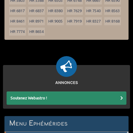
HR 5803
HR 5388
HR 6505
HR 6748
HR 6667
HR 6590
HR 6817
HR 6837
HR 8380
HR 7629
HR 7540
HR 8563
HR 8461
HR 8971
HR 9005
HR 7919
HR 8327
HR 8168
HR 7774
HR 8654
ANNONCES
Soutenez Webastro !
Menu Ephémérides