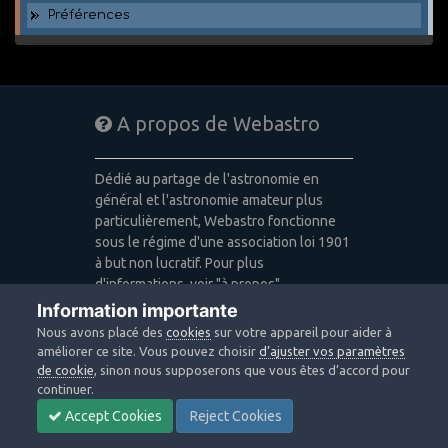
Préférences
A propos de Webastro
Dédié au partage de l'astronomie en
général et l'astronomie amateur plus
particulièrement, Webastro fonctionne
sous le régime d'une association loi 1901
à but non lucratif. Pour plus
d'informations, voir "à propos".
Information importante
Publicité: pas de publicité
Nous avons placé des
cookies
sur votre appareil pour aider à
Icons made by
Freepik
,
Alessio Atzeni
,
améliorer ce site. Vous pouvez choisir
d’ajuster vos paramètres
Pixel Buddha
,
Icon Pond
from
de cookie
, sinon nous supposerons que vous êtes d’accord pour
www.flaticon.com
is licensed by
CC 3.0
continuer.
BY
Accept Cookies
Reject Cookies
Design images: Courtesy NASA/JPL-
Caltech / Webastro - Quercus