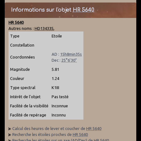
Informations sur l'objet
HR 5640
HR 5640
Autres noms :
HD134335
,
Type
Etoile
Constellation
AD :
15h8min35s
Coordonnées
Dec :
25°6'30"
Magnitude
5.81
Couleur
1.24
Type spectral
K1III
Intérêt de l'objet
Pas testé
Facilité de la visibilité
Inconnue
Facilité de repérage
Inconnu
Calcul des heures de lever et coucher de
HR 5640
Recherche les étoiles proches de
HR 5640
Recherche les étoiles sur un axe (AD/Dec) de
HR 5640