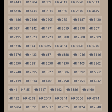
HR 4143
HR 1204
HR 969
HR 4511
HR 2770
HR 5543
HR 6316
HR 6433
HR 9013
HR 520
HR 2140
HR 4449
HR 1686
HR 2196
HR 2205
HR 2751
HR 3187
HR 3430
HR 6891
HR 1242
HR 1771
HR 2619
HR 2998
HR 5071
HR 7495
HR 1523
HR 1723
HR 3280
HR 2508
HR 2609
HR 5316
HR 144
HR 3035
HR 4164
HR 3898
HR 3240
HR 3976
HR 4423
HR 6371
HR 6388
HR 1046
HR 3116
HR 3350
HR 3881
HR 5058
HR 1230
HR 1105
HR 2862
HR 2748
HR 2395
HR 3527
HR 5006
HR 5392
HR 6862
HR 7119
HR 1214
HR 4401
HR 2790
HR 3753
HR 4532
HR 46
HR 85
HR 3817
HR 3692
HR 5386
HR 6460
HR 152
HR 4338
HR 2649
HR 3244
HR 3306
HR 4794
HR 6204
HR 5691
HR 6017
HR 7625
HR 8424
HR 2548