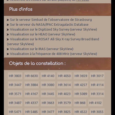
Plus d'infos
Sur le serveur Simbad de l'observatoire de Strasbourg
Sur le serveur du NASA/IPAC Extragalactic Database
Visualisation sur le Digitized Sky Survey (serveur SkyView)
Visualisation sur le HEAO (serveur SkyView)
Visualisation sur le ROSAT All-Sky X-ray Survey Broad Band
(serveur SkyView)
Visualisation sur le IRAS (serveur SkyView)
Visualisation à la fréquence de 408 MHz (serveur SkyView)
Objets de la constellation :
HR 3803
HR 6630
HR 4140
HR 4050
HR 3659
HR 3017
HR 3447
HR 3884
HR 3080
HR 3614
HR 4257
HR 4114
HR 3571
HR 4167
HR 3445
HR 4023
HR 5089
HR 3314
HR 3487
HR 4337
HR 3663
HR 3579
HR 868
HR 4102
HR 5471
HR 5485
HR 3477
HR 3825
HR 4522
HR 3055