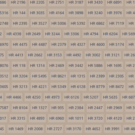
686
HR 2196
HR 2205
HR 2751
HR 3187
HR 3430
HR 6891
HR 1
5316
HR 144
HR 3035
HR 4164
HR 3898
HR 3240
HR 3976
HR 4
2748
HR 2395
HR 3527
HR 5006
HR 5392
HR 6862
HR 7119
HR 
2
HR 4338
HR 2649
HR 3244
HR 3306
HR 4794
HR 6204
HR 569
6970
HR 4475
HR 4487
HR 2379
HR 4327
HR 4600
HR 5174
HR 
75
HR 4413
HR 2662
HR 3153
HR 4492
HR 3002
HR 3121
HR 26
8076
HR 118
HR 1314
HR 2469
HR 3442
HR 5886
HR 1695
HR 2
3512
HR 3204
HR 5495
HR 8621
HR 1315
HR 2389
HR 2305
HR 
3605
HR 3213
HR 4221
HR 5349
HR 6128
HR 8779
HR 8472
HR 
4
HR 4466
HR 4250
HR 4973
HR 6126
HR 5207
HR 5635
HR 687
7587
HR 8104
HR 1327
HR 935
HR 2384
HR 2447
HR 2969
HR 3
017
HR 3315
HR 4893
HR 6960
HR 1011
HR 3720
HR 4120
HR 2
45
HR 1469
HR 2008
HR 2727
HR 3170
HR 4652
HR 3991
HR 48