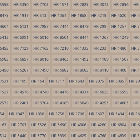
5558
HR 5390
HR 7703
HR 1571
HR 2825
HR 3043
HR 2896
HR 
8475
HR 1917
HR 513
HR 1364
HR 1868
HR 4219
HR 4620
HR 4
4604
HR 6131
HR 7987
HR 7444
HR 8479
HR 299
HR 1257
HR 2
5413
HR 6991
HR 6016
HR 8501
HR 8444
HR 1367
HR 1249
HR 
6455
HR 7129
HR 7165
HR 7210
HR 1335
HR 233
HR 1480
HR 3
6985
HR 6857
HR 8016
HR 8463
HR 1492
HR 1189
HR 1507
HR 
5450
HR 6287
HR 7498
HR 6882
HR 8685
HR 8110
HR 408
HR 1
7531
HR 109
HR 164
HR 1317
HR 1643
HR 2875
HR 3085
HR 28
1527
HR 4576
HR 4748
HR 4476
HR 4334
HR 6025
HR 5595
HR 
2572
HR 2401
HR 3784
HR 4169
HR 3840
HR 4253
HR 4803
HR 
54
HR 1847
HR 1856
HR 2758
HR 2708
HR 2607
HR 3494
HR 56
163
HR 2703
HR 3326
HR 3698
HR 4906
HR 4280
HR 6804
HR 6
514
HR 3440
HR 3770
HR 3939
HR 4625
HR 4768
HR 4839
HR 5