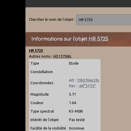
Chercher le nom de l'objet :
Informations sur l'objet
HR 5725
HR 5725
Autres noms :
HD137066
,
Type
Etoile
Constellation
AD :
15h27min33s
Coordonnées
Dec :
-64°31'53"
Magnitude
5.71
Couleur
1.64
Type spectral
K5-M0III
Intérêt de l'objet
Pas testé
Facilité de la visibilité
Inconnue