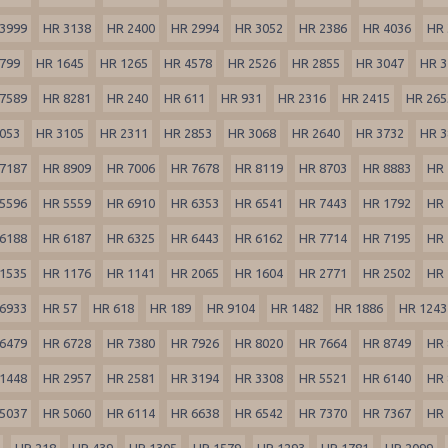
3999
HR 3138
HR 2400
HR 2994
HR 3052
HR 2386
HR 4036
HR 
799
HR 1645
HR 1265
HR 4578
HR 2526
HR 2855
HR 3047
HR 3
7589
HR 8281
HR 240
HR 611
HR 931
HR 2316
HR 2415
HR 265
053
HR 3105
HR 2311
HR 2853
HR 3068
HR 2640
HR 3732
HR 3
7187
HR 8909
HR 7006
HR 7678
HR 8119
HR 8703
HR 8883
HR 
5596
HR 5559
HR 6910
HR 6353
HR 6541
HR 7443
HR 1792
HR 
6188
HR 6187
HR 6325
HR 6443
HR 6162
HR 7714
HR 7195
HR 
1535
HR 1176
HR 1141
HR 2065
HR 1604
HR 2771
HR 2502
HR 
6933
HR 57
HR 618
HR 189
HR 9104
HR 1482
HR 1886
HR 1243
6479
HR 6728
HR 7380
HR 7926
HR 8020
HR 7664
HR 8749
HR 
1448
HR 2957
HR 2581
HR 3194
HR 3308
HR 5521
HR 6140
HR 
5037
HR 5060
HR 6114
HR 6638
HR 6542
HR 7370
HR 7367
HR 
HR 218
HR 439
HR 1305
HR 1579
HR 1293
HR 1781
HR 2099