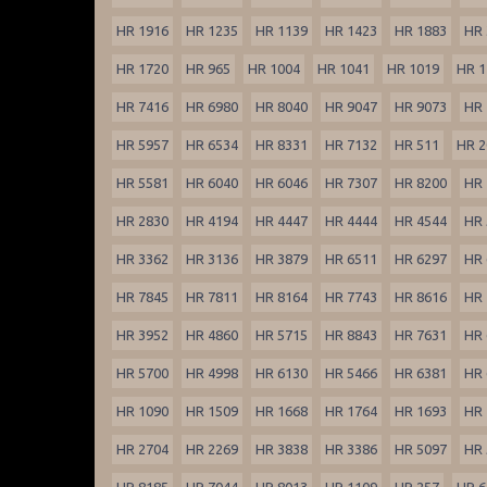
HR 1916
HR 1235
HR 1139
HR 1423
HR 1883
HR 
HR 1720
HR 965
HR 1004
HR 1041
HR 1019
HR 1
HR 7416
HR 6980
HR 8040
HR 9047
HR 9073
HR 
HR 5957
HR 6534
HR 8331
HR 7132
HR 511
HR 2
HR 5581
HR 6040
HR 6046
HR 7307
HR 8200
HR 
HR 2830
HR 4194
HR 4447
HR 4444
HR 4544
HR 
HR 3362
HR 3136
HR 3879
HR 6511
HR 6297
HR 
HR 7845
HR 7811
HR 8164
HR 7743
HR 8616
HR 
HR 3952
HR 4860
HR 5715
HR 8843
HR 7631
HR 
HR 5700
HR 4998
HR 6130
HR 5466
HR 6381
HR 
HR 1090
HR 1509
HR 1668
HR 1764
HR 1693
HR 
HR 2704
HR 2269
HR 3838
HR 3386
HR 5097
HR 
HR 8185
HR 7044
HR 8013
HR 1109
HR 257
HR 6