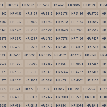
91
HR 3014
HR 6077
HR 7496
HR 7640
HR 8306
HR 8379
HR 84
4800
HR 6135
HR 5139
HR 5412
HR 5678
HR 5186
HR 5726
HR 
6469
HR 7282
HR 6800
HR 8740
HR 9010
HR 7123
HR 8049
HR 
4165
HR 5762
HR 5590
HR 6594
HR 8769
HR 7971
HR 7507
HR 
5875
HR 5573
HR 6397
HR 6780
HR 7278
HR 7166
HR 7427
HR 
3324
HR 4693
HR 5637
HR 5222
HR 5707
HR 6007
HR 6583
HR 
333
HR 2660
HR 3600
HR 3886
HR 4502
HR 4735
HR 4862
HR 4
8035
HR 7804
HR 9059
HR 8832
HR 8851
HR 8894
HR 7237
HR 
5376
HR 5362
HR 5308
HR 6375
HR 6364
HR 6227
HR 7407
HR 
4573
HR 2082
HR 1835
HR 3661
HR 4551
HR 4092
HR 5138
HR 
8470
HR 473
HR 672
HR 1529
HR 1037
HR 1495
HR 2203
HR 27
6219
HR 6687
HR 6807
HR 7327
HR 9108
HR 227
HR 860
HR 10
5687
HR 6524
HR 6845
HR 7316
HR 8901
HR 8094
HR 8918
HR 