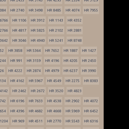
084
HR 2740
HR 3498
HR 8485
HR 4074
HR 7955
6766
HR 1106
HR 3912
HR 1143
HR 4352
2766
HR 4817
HR 5825
HR 2102
HR 2881
3642
HR 3046
HR 4940
HR 5241
HR 8748
52
HR 3858
HR 5364
HR 7652
HR 1887
HR 1427
244
HR 991
HR 3159
HR 4196
HR 4205
HR 2450
26
HR 4222
HR 2874
HR 4979
HR 6237
HR 3990
134
HR 4162
HR 5967
HR 4549
HR 2275
HR 8383
4142
HR 2462
HR 2672
HR 3520
HR 4823
742
HR 6196
HR 7633
HR 4538
HR 2902
HR 4072
654
HR 4396
HR 4682
HR 4668
HR 5969
HR 6452
1204
HR 969
HR 4511
HR 2770
HR 5543
HR 6316