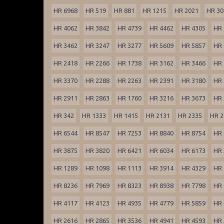
HR 6968
HR 519
HR 881
HR 1215
HR 2021
HR 30
HR 4062
HR 3842
HR 4739
HR 4462
HR 4305
HR 
HR 3462
HR 3247
HR 3277
HR 5609
HR 5857
HR 
HR 2418
HR 2266
HR 1738
HR 3162
HR 3466
HR 
HR 3370
HR 2288
HR 2263
HR 2391
HR 3180
HR 
HR 2911
HR 2863
HR 1760
HR 3216
HR 3673
HR 
HR 342
HR 1333
HR 1415
HR 2131
HR 2335
HR 2
HR 6544
HR 8547
HR 7253
HR 8840
HR 8754
HR 
HR 3875
HR 3820
HR 6421
HR 6034
HR 6173
HR 
HR 1289
HR 1098
HR 1113
HR 3914
HR 4329
HR 
HR 8236
HR 7969
HR 8323
HR 8938
HR 7798
HR 
HR 4117
HR 4123
HR 4935
HR 4779
HR 5859
HR 
HR 2616
HR 2865
HR 3536
HR 4941
HR 4593
HR 