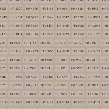
3225
HR 3270
HR 4546
HR 1155
HR 999
HR 4618
HR 3643
HR 3
1040
HR 5781
HR 6493
HR 2527
HR 3612
HR 4200
HR 4063
HR 
3131
HR 2949
HR 3684
HR 3459
HR 4460
HR 3089
HR 2922
HR 
4177
HR 4831
HR 3834
HR 3574
HR 3749
HR 2944
HR 1762
HR 
789
HR 3226
HR 4132
HR 5297
HR 918
HR 3220
HR 2762
HR 34
7012
HR 1129
HR 2209
HR 9066
HR 3728
HR 3809
HR 5361
HR 
702
HR 4080
HR 3282
HR 6628
HR 7064
HR 985
HR 2961
HR 41
002
HR 6334
HR 7029
HR 1533
HR 3919
HR 6682
HR 2746
HR 4
3582
HR 4989
HR 4997
HR 5489
HR 5371
HR 7137
HR 7956
HR 
3923
HR 8726
HR 483
HR 1952
HR 2608
HR 5960
HR 2812
HR 2
549
HR 3359
HR 4846
HR 5943
HR 7659
HR 1205
HR 4181
HR 3
3819
HR 3407
HR 3808
HR 5141
HR 5313
HR 1628
HR 4143
HR 