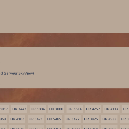
)
nd (serveur SkyView)
)
3017
HR 3447
HR 3884
HR 3080
HR 3614
HR 4257
HR 4114
HR 
868
HR 4102
HR 5471
HR 5485
HR 3477
HR 3825
HR 4522
HR 3
751
HR 6546
HR 4537
HR 3457
HR 4888
HR 5358
HR 3696
HR 3