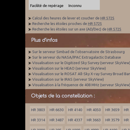
Facilité de repérage
Inconnu
Calcul des heures de lever et coucher de
HR 5725
Recherche les étoiles proches de
HR 5725
Recherche les étoiles sur un axe (AD/Dec) de
HR 5725
Plus d'infos
Sur le serveur Simbad de l'observatoire de Strasbourg
Sur le serveur du NASA/IPAC Extragalactic Database
Visualisation sur le Digitized Sky Survey (serveur SkyView
Visualisation sur le HEAO (serveur SkyView)
Visualisation sur le ROSAT All-Sky X-ray Survey Broad Ba
Visualisation sur le IRAS (serveur SkyView)
Visualisation à la fréquence de 408 MHz (serveur SkyView
Objets de la constellation :
HR 3803
HR 6630
HR 4140
HR 4050
HR 3659
HR 
HR 3314
HR 3487
HR 4337
HR 3663
HR 3579
HR 
HR 3090
HR 285
HR 1008
HR 4889
HR 4180
HR 3