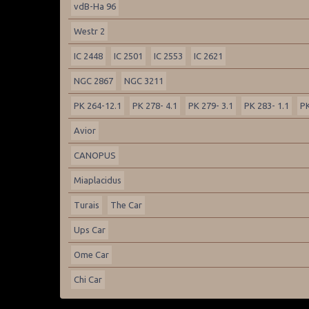
vdB-Ha 96
Westr 2
IC 2448
IC 2501
IC 2553
IC 2621
NGC 2867
NGC 3211
PK 264-12.1
PK 278- 4.1
PK 279- 3.1
PK 283- 1.1
PK
Avior
CANOPUS
Miaplacidus
Turais
The Car
Ups Car
Ome Car
Chi Car