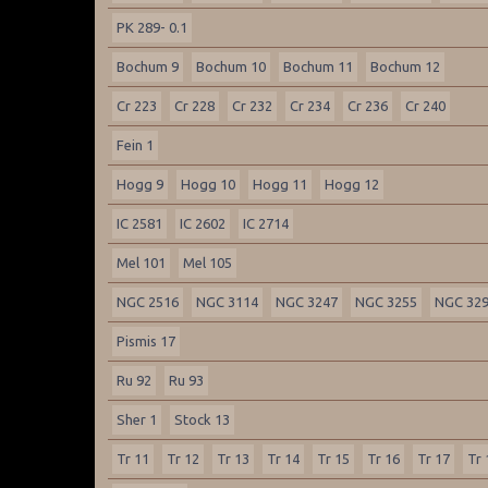
PK 289- 0.1
Bochum 9
Bochum 10
Bochum 11
Bochum 12
Cr 223
Cr 228
Cr 232
Cr 234
Cr 236
Cr 240
Fein 1
Hogg 9
Hogg 10
Hogg 11
Hogg 12
IC 2581
IC 2602
IC 2714
Mel 101
Mel 105
NGC 2516
NGC 3114
NGC 3247
NGC 3255
NGC 32
Pismis 17
Ru 92
Ru 93
Sher 1
Stock 13
Tr 11
Tr 12
Tr 13
Tr 14
Tr 15
Tr 16
Tr 17
Tr 