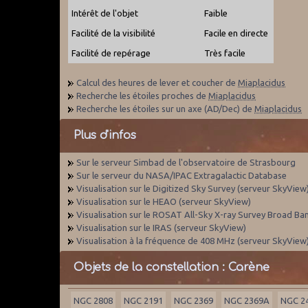
Intérêt de l'objet
Faible
Facilité de la visibilité
Facile en directe
Facilité de repérage
Très facile
Calcul des heures de lever et coucher de
Miaplacidus
Recherche les étoiles proches de
Miaplacidus
Recherche les étoiles sur un axe (AD/Dec) de
Miaplacidus
Plus d'infos
Sur le serveur Simbad de l'observatoire de Strasbourg
Sur le serveur du NASA/IPAC Extragalactic Database
Visualisation sur le Digitized Sky Survey (serveur SkyView
Visualisation sur le HEAO (serveur SkyView)
Visualisation sur le ROSAT All-Sky X-ray Survey Broad Ba
Visualisation sur le IRAS (serveur SkyView)
Visualisation à la fréquence de 408 MHz (serveur SkyView
Objets de la constellation : Carène
NGC 2808
NGC 2191
NGC 2369
NGC 2369A
NGC 2