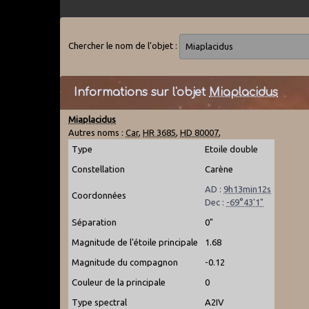
Chercher le nom de l'objet :
Informations sur l'objet
Miaplacidus
Miaplacidus
Autres noms :
Car
,
HR 3685
,
HD 80007
,
Type
Etoile double
Constellation
Carène
AD :
9h13min12s
Coordonnées
Dec :
-69°43'1"
Séparation
0"
Magnitude de l'étoile principale
1.68
Magnitude du compagnon
-0.12
Couleur de la principale
0
Type spectral
A2IV