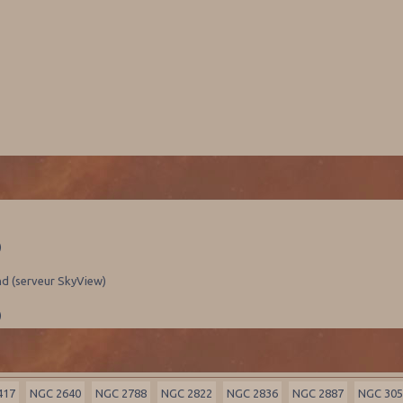
)
nd (serveur SkyView)
)
417
NGC 2640
NGC 2788
NGC 2822
NGC 2836
NGC 2887
NGC 30