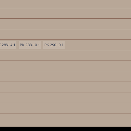
 283- 4.1
PK 288+ 0.1
PK 290- 0.1