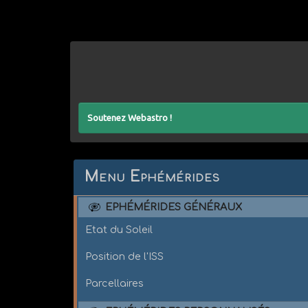
Soutenez Webastro !
Menu Ephémérides
EPHÉMÉRIDES GÉNÉRAUX
Etat du Soleil
Position de l'ISS
Parcellaires