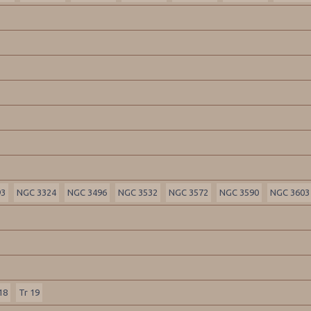
93
NGC 3324
NGC 3496
NGC 3532
NGC 3572
NGC 3590
NGC 3603
18
Tr 19