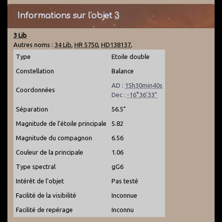
Informations sur l'objet
3
3 Lib
Autres noms :
34 Lib
,
HR 5750
,
HD138137
,
Type
Etoile double
Constellation
Balance
AD :
15h30min40s
Coordonnées
Dec :
-16°36'33"
Séparation
56.5"
Magnitude de l'étoile principale
5.82
Magnitude du compagnon
6.56
Couleur de la principale
1.06
Type spectral
gG6
Intérêt de l'objet
Pas testé
Facilité de la visibilité
Inconnue
Facilité de repérage
Inconnu