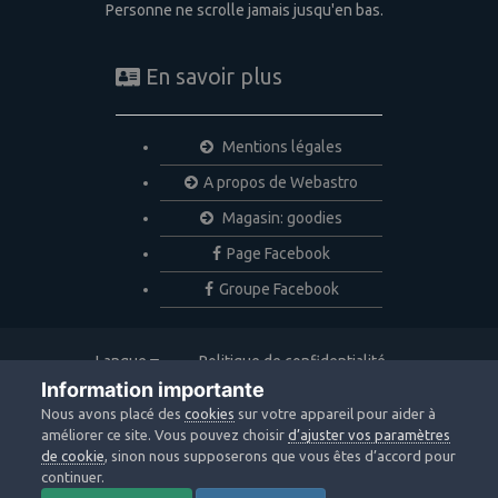
Personne ne scrolle jamais jusqu'en bas.
En savoir plus
Mentions légales
A propos de Webastro
Magasin: goodies
Page Facebook
Groupe Facebook
Langue
Politique de confidentialité
Nous contacter
Cookies
Information importante
Copyright © 2020 Webastro
Nous avons placé des
cookies
sur votre appareil pour aider à
Powered by Invision Community
améliorer ce site. Vous pouvez choisir
d’ajuster vos paramètres
de cookie
, sinon nous supposerons que vous êtes d’accord pour
continuer.