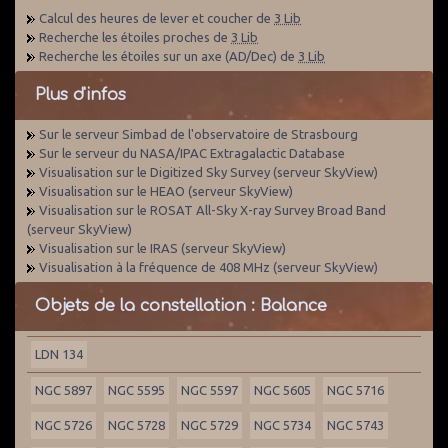
Calcul des heures de lever et coucher de
3 Lib
Recherche les étoiles proches de
3 Lib
Recherche les étoiles sur un axe (AD/Dec) de
3 Lib
Plus d'infos
Sur le serveur Simbad de l'observatoire de Strasbourg
Sur le serveur du NASA/IPAC Extragalactic Database
Visualisation sur le Digitized Sky Survey (serveur SkyView)
Visualisation sur le HEAO (serveur SkyView)
Visualisation sur le ROSAT All-Sky X-ray Survey Broad Band
(serveur SkyView)
Visualisation sur le IRAS (serveur SkyView)
Visualisation à la fréquence de 408 MHz (serveur SkyView)
Objets de la constellation : Balance
LDN 134
NGC 5897
NGC 5595
NGC 5597
NGC 5605
NGC 5716
NGC 5726
NGC 5728
NGC 5729
NGC 5734
NGC 5743