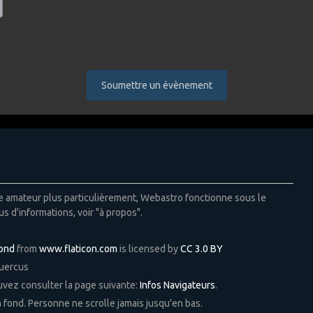
Soumettre un évènement
ie amateur plus particulièrement, Webastro fonctionne sous le
us d'informations, voir "à propos".
Pond
from
www.flaticon.com
is licensed by
CC 3.0 BY
Quercus
ouvez consulter la page suivante:
Infos Navigateurs
.
 à fond. Personne ne scrolle jamais jusqu'en bas.