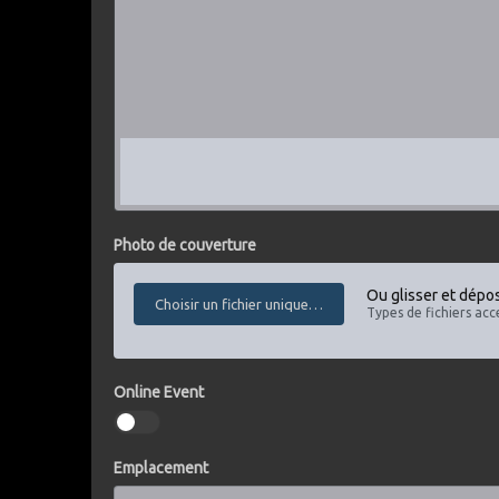
Photo de couverture
Ou glisser et dépose
Choisir un fichier unique…
Types de fichiers acce
Online Event
Emplacement