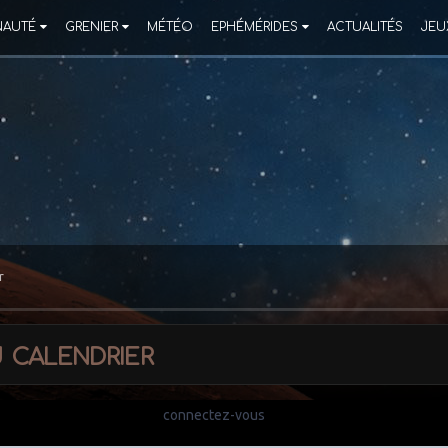
AUTÉ
GRENIER
MÉTÉO
EPHÉMÉRIDES
ACTUALITÉS
JEU
r
 calendrier
d. Si vous avez un compte,
connectez-vous
pour poster avec votre comp