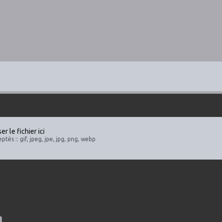
r le fichier ici
ptés :: gif, jpeg, jpe, jpg, png, webp