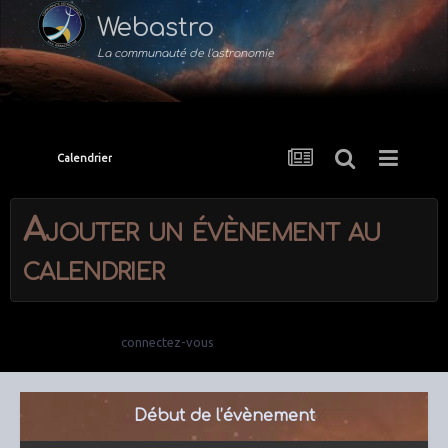
Webastro
La communauté de l'astronomie
Calendrier
Ajouter un évènement au
calendrier
Vous pouvez répondre maintenant et vous inscrire plus tard. Si vous
avez un compte,
connectez-vous
pour poster avec votre compte.
Début de l’évènement