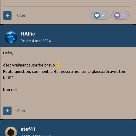
Citer
4
1
HAlfie
Posté
4 mai 2024
Hello,
c’est vraiment superbe bravo
😊
!
Petite question, comment as-tu réussi à monter le glasspath avec ton
bf10?
bon ciel!
Citer
stef41