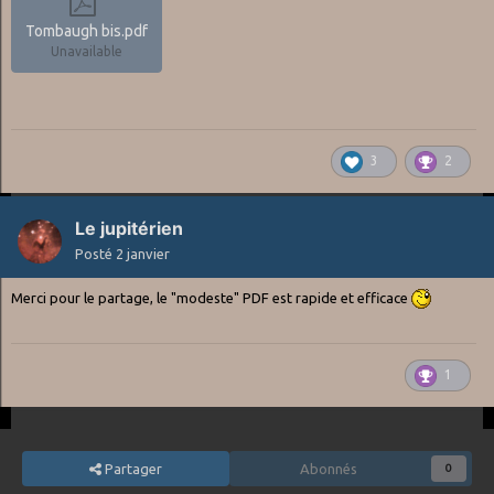
Tombaugh bis.pdf
Unavailable
3
2
Le jupitérien
Posté
2 janvier
Merci pour le partage, le "modeste" PDF est rapide et efficace
1
Partager
Abonnés
0