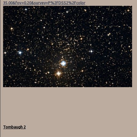
35.00&fov=0.20&survey=P%2FDSS2%2Fcolor
Tombaugh 2