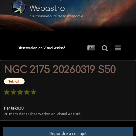
Webastro
La communauté de l'astronomie
Observation en Visuel Assisté
NGC 2175 20260319 S50
Néb diff
Par
teko38
20 mars
dans
Observation en Visuel Assisté
Répondre à ce sujet