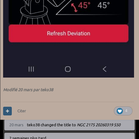
Modifié
20 mars
par teko38
Citer
4
20 mars
teko38
changed the title to
NGC 2175 20260319 S50
2 semaines plus tard...