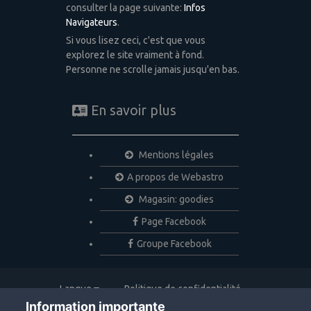
consulter la page suivante:
Infos
Navigateurs
.
Si vous lisez ceci, c'est que vous
explorez le site vraiment à fond.
Personne ne scrolle jamais jusqu'en bas.
En savoir plus
Mentions légales
A propos de Webastro
Magasin: goodies
Page Facebook
Groupe Facebook
Langue
Politique de confidentialité
Nous contacter
Cookies
Information importante