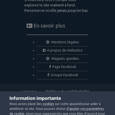
explorez le site vraiment à fond.
Personne ne scrolle jamais jusqu'en bas.
En savoir plus
Mentions légales
A propos de Webastro
Magasin: goodies
Page Facebook
Groupe Facebook
Langue
Politique de confidentialité
Nous contacter
Cookies
Information importante
Copyright © 2020 Webastro
Nous avons placé des
cookies
sur votre appareil pour aider à
Powered by Invision Community
améliorer ce site. Vous pouvez choisir
d’ajuster vos paramètres
de cookie
, sinon nous supposerons que vous êtes d’accord pour