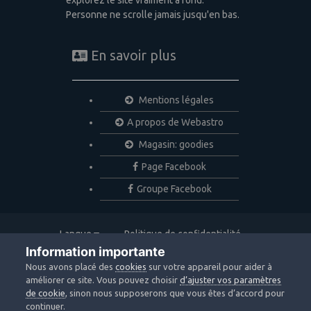
Personne ne scrolle jamais jusqu'en bas.
En savoir plus
Mentions légales
A propos de Webastro
Magasin: goodies
Page Facebook
Groupe Facebook
Langue
Politique de confidentialité
Nous contacter
Cookies
Information importante
Copyright © 2020 Webastro
Nous avons placé des
cookies
sur votre appareil pour aider à
Powered by Invision Community
améliorer ce site. Vous pouvez choisir
d’ajuster vos paramètres
de cookie
, sinon nous supposerons que vous êtes d’accord pour
continuer.