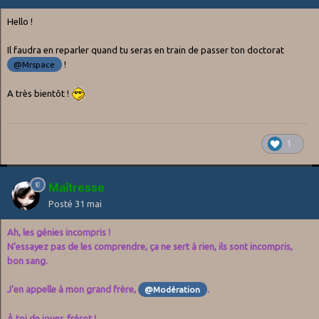
Hello !
Il faudra en reparler quand tu seras en train de passer ton doctorat
!
@Mrspace
A très bientôt !
1
Maîtresse
Posté
31 mai
Ah, les génies incompris !
N'essayez pas de les comprendre, ça ne sert à rien, ils sont incompris,
bon sang.
J'en appelle à mon grand frère,
.
@Modération
À toi de jouer, frérot !