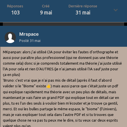
Réponses
Créé
Dernière réponse
103
9 mai
31 mai
Mrspace
Posté
31 mai
MKpanpan: alors j'ai utilisé L'IA pour éviter les fautes d'orthographe et
aussi pour paraître plus professionnel (qui ne donnent pas une théorie
comme cela) donc si je comprends totalement ma théorie j'ai juste utilisé
l'IA pour cela et rien D'AUTRES.(je n'ai jamais utilisé l'IA sauf juste pour
ça en plus)
'Bruno: c'est vrai que je n'ai pas mis de détail (après il faut d'abord
valider si le "Biome" existe
👍
) mais aussi parce que c'était juste un pdf
qui explique rapidement ma théorie avec un peu plus de détails, mais
maintenant je vais faire un grand PDF qui explique tout en détail car en
plus, tu es l'un des seuls à vouloir bien m'écouter et je trouve ça gentil,
merci. Et oui les bulles partage le même espace, le "biome" (l'Univers),
mais je vais expliquer tout cela dans l'autre PDF et si tu trouves que
quelque chose ne va pas tu peux me le dire, si tu veux car deux esprits
valent plus qu'un.