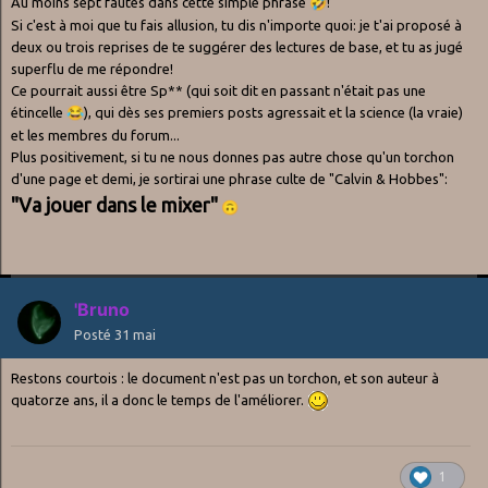
Au moins sept fautes dans cette simple phrase
🤣
!
Si c'est à moi que tu fais allusion, tu dis n'importe quoi: je t'ai proposé à
deux ou trois reprises de te suggérer des lectures de base, et tu as jugé
superflu de me répondre!
Ce pourrait aussi être Sp** (qui soit dit en passant n'était pas une
étincelle
😂
), qui dès ses premiers posts agressait et la science (la vraie)
et les membres du forum...
Plus positivement, si tu ne nous donnes pas autre chose qu'un torchon
d'une page et demi, je sortirai une phrase culte de "Calvin & Hobbes":
"Va jouer dans le mixer"
🙃
'Bruno
Posté
31 mai
Restons courtois : le document n'est pas un torchon, et son auteur à
quatorze ans, il a donc le temps de l'améliorer.
1