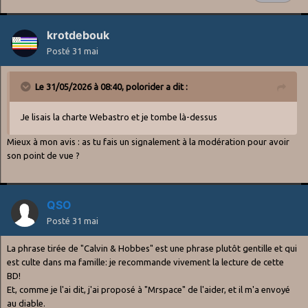
krotdebouk
Posté
31 mai
Le 31/05/2026 à 08:40,
polorider
a dit :
Je lisais la charte Webastro et je tombe là-dessus
Mieux à mon avis
:
as tu fais un signalement à la modération pour avoir
son point de vue ?
QSO
Posté
31 mai
La phrase tirée de "Calvin & Hobbes" est une phrase plutôt gentille et qui
est culte dans ma famille: je recommande vivement la lecture de cette
BD!
Et, comme je l'ai dit, j'ai proposé à "Mrspace" de l'aider, et il m'a envoyé
au diable.