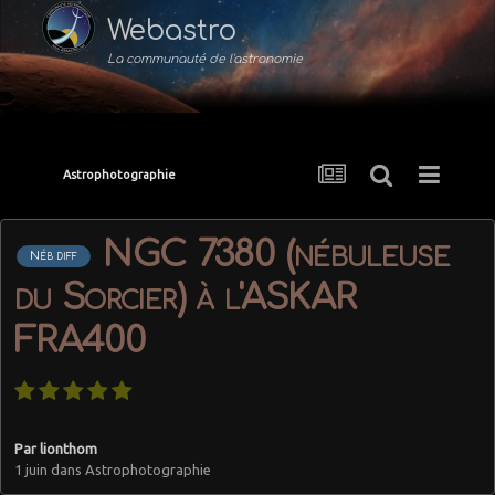
Webastro
La communauté de l'astronomie
Astrophotographie
NGC 7380 (nébuleuse
Néb diff
du Sorcier) à l'ASKAR
FRA400
Par
lionthom
1 juin
dans
Astrophotographie