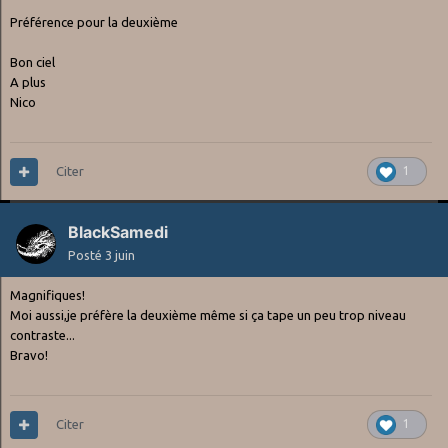
Préférence pour la deuxième
Bon ciel
A plus
Nico
Citer
1
BlackSamedi
Posté
3 juin
Magnifiques!
Moi aussi,je préfère la deuxième même si ça tape un peu trop niveau
contraste...
Bravo!
Citer
1