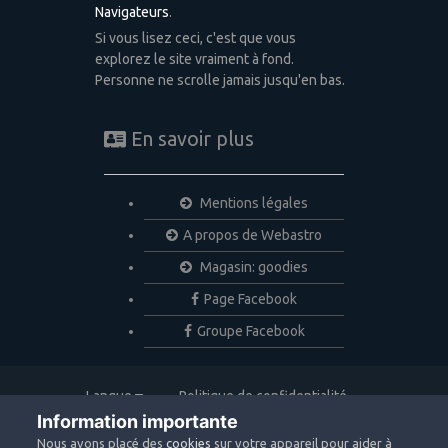
Navigateurs
.
Si vous lisez ceci, c'est que vous
explorez le site vraiment à fond.
Personne ne scrolle jamais jusqu'en bas.
En savoir plus
Mentions légales
A propos de Webastro
Magasin: goodies
Page Facebook
Groupe Facebook
Langue
Politique de confidentialité
Nous contacter
Cookies
Information importante
Copyright © 2020 Webastro
Nous avons placé des
cookies
sur votre appareil pour aider à