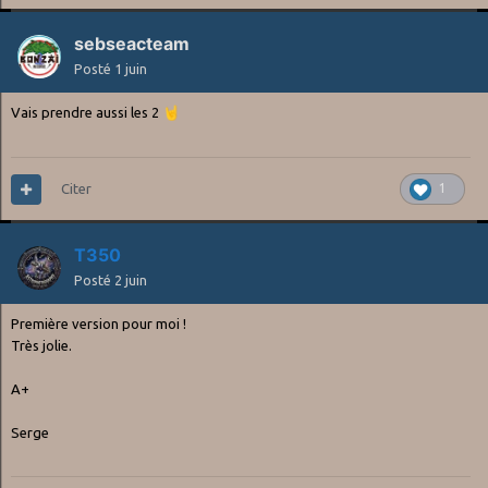
sebseacteam
Posté
1 juin
Vais prendre aussi les 2
🤘
Citer
1
T350
Posté
2 juin
Première version pour moi !
Très jolie.
A+
Serge