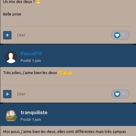
Un mix des deux ?
😁
Belle prise
Citer
1
Pascal76
Posté
1 juin
Très jolies, j’aime bien les deux
🙂
👍
👍
Citer
1
tranquiliste
Posté
1 juin
Moi aussi, j'aime bien les deux, elles sont différentes mais très sympas