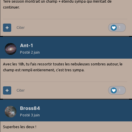
1ere session montrait un champ + étendu sympa qui méritait de
continuer.
Citer
1
Ant-1
Posté
2 juin
Avec les 18h, tu fais ressortir toutes les nebuleuses sombres autour, le
champ est rempli entierement, c'est tres sympa.
Citer
1
Bross84
Posté
3 juin
Superbes les deux !