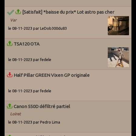
utilisateurs actifs du Grenier pour les avertir du problème. Par
ailleurs, des systèmes ont été mis en place pour détecter les
[Satisfait] *baisse du prix* Lot astro pas cher
potentiels arnaqueurs dès leur entrée sur le site.
Var
le 08-11-2023 par LeDob300du83
TSA120 OTA
le 08-11-2023 par fedele
Half Pillar GREEN Vixen GP originale
le 08-11-2023 par fedele
Canon 550D défiltré partiel
Loiret
le 08-11-2023 par Pedro Lima