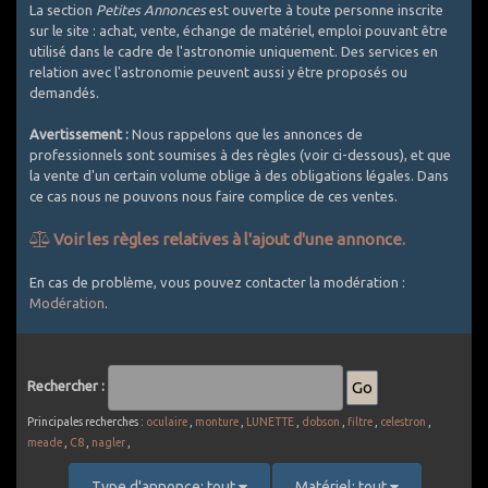
La section
Petites Annonces
est ouverte à toute personne inscrite
sur le site : achat, vente, échange de matériel, emploi pouvant être
utilisé dans le cadre de l'astronomie uniquement. Des services en
relation avec l'astronomie peuvent aussi y être proposés ou
demandés.
Avertissement :
Nous rappelons que les annonces de
professionnels sont soumises à des règles (voir ci-dessous), et que
la vente d'un certain volume oblige à des obligations légales. Dans
ce cas nous ne pouvons nous faire complice de ces ventes.
Voir les règles relatives à l'ajout d'une annonce.
Comment bien utiliser les Petites Annonces ?
En cas de problème, vous pouvez contacter la modération :
Modération
.
1. Utilisez un titre explicite et décrivez le plus exactement
possible l'objet de l'annonce
2. Les PA sont réservées au matériel d'astronomie. Est accepté
le matériel photographique si spécifique astro (APN défiltrés,
Rechercher :
filtres, intervallometre, objectifs avec bague raccord pour CCD
... ou packs comprenant au moins une composante témoignant
Principales recherches :
oculaire
,
monture
,
LUNETTE
,
dobson
,
filtre
,
celestron
,
d'un usage astro). Le matériel photo généraliste est exclu (APN
meade
,
C8
,
nagler
,
non défiltrés, la plupart des objectifs photo vendus seuls,
batteries, sacs de transport, ...). Une petite exception pour les
Type d'annonce: tout
Matériel: tout