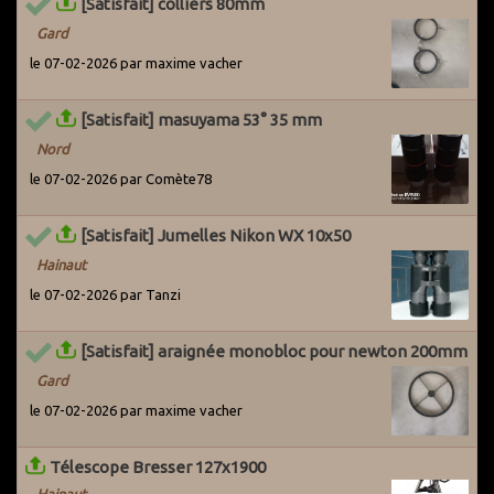
[Satisfait] colliers 80mm
utilisateurs actifs du Grenier pour les avertir du problème. Par
ailleurs, des systèmes ont été mis en place pour détecter les
Gard
potentiels arnaqueurs dès leur entrée sur le site.
le 07-02-2026 par maxime vacher
[Satisfait] masuyama 53° 35 mm
Nord
le 07-02-2026 par Comète78
[Satisfait] Jumelles Nikon WX 10x50
Hainaut
le 07-02-2026 par Tanzi
[Satisfait] araignée monobloc pour newton 200mm
Gard
le 07-02-2026 par maxime vacher
Télescope Bresser 127x1900