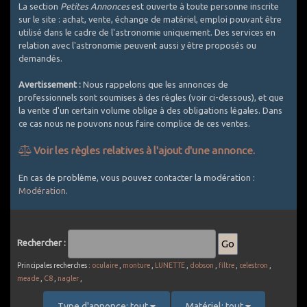
La section
Petites Annonces
est ouverte à toute personne inscrite
sur le site : achat, vente, échange de matériel, emploi pouvant être
utilisé dans le cadre de l'astronomie uniquement. Des services en
relation avec l'astronomie peuvent aussi y être proposés ou
demandés.
Avertissement :
Nous rappelons que les annonces de
professionnels sont soumises à des règles (voir ci-dessous), et que
la vente d'un certain volume oblige à des obligations légales. Dans
ce cas nous ne pouvons nous faire complice de ces ventes.
Voir les règles relatives à l'ajout d'une annonce.
Comment bien utiliser les Petites Annonces ?
En cas de problème, vous pouvez contacter la modération :
Modération
.
1. Utilisez un titre explicite et décrivez le plus exactement
possible l'objet de l'annonce
2. Les PA sont réservées au matériel d'astronomie. Est accepté
le matériel photographique si spécifique astro (APN défiltrés,
Rechercher :
filtres, intervallometre, objectifs avec bague raccord pour CCD
... ou packs comprenant au moins une composante témoignant
Principales recherches :
oculaire
,
monture
,
LUNETTE
,
dobson
,
filtre
,
celestron
,
d'un usage astro). Le matériel photo généraliste est exclu (APN
meade
,
C8
,
nagler
,
non défiltrés, la plupart des objectifs photo vendus seuls,
batteries, sacs de transport, ...). Une petite exception pour les
Type d'annonce: tout
Matériel: tout