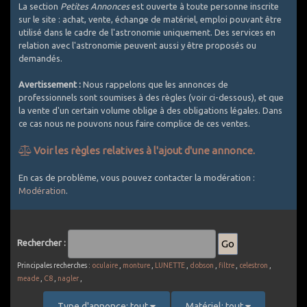
La section
Petites Annonces
est ouverte à toute personne inscrite
sur le site : achat, vente, échange de matériel, emploi pouvant être
utilisé dans le cadre de l'astronomie uniquement. Des services en
relation avec l'astronomie peuvent aussi y être proposés ou
demandés.
Avertissement :
Nous rappelons que les annonces de
professionnels sont soumises à des règles (voir ci-dessous), et que
la vente d'un certain volume oblige à des obligations légales. Dans
ce cas nous ne pouvons nous faire complice de ces ventes.
Voir les règles relatives à l'ajout d'une annonce.
Comment bien utiliser les Petites Annonces ?
En cas de problème, vous pouvez contacter la modération :
Modération
.
1. Utilisez un titre explicite et décrivez le plus exactement
possible l'objet de l'annonce
2. Les PA sont réservées au matériel d'astronomie. Est accepté
le matériel photographique si spécifique astro (APN défiltrés,
Rechercher :
filtres, intervallometre, objectifs avec bague raccord pour CCD
... ou packs comprenant au moins une composante témoignant
Principales recherches :
oculaire
,
monture
,
LUNETTE
,
dobson
,
filtre
,
celestron
,
d'un usage astro). Le matériel photo généraliste est exclu (APN
meade
,
C8
,
nagler
,
non défiltrés, la plupart des objectifs photo vendus seuls,
batteries, sacs de transport, ...). Une petite exception pour les
Type d'annonce: tout
Matériel: tout