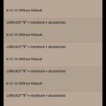
utilisateurs actifs du Grenier pour les avertir du problème. Par
ailleurs, des systèmes ont été mis en place pour détecter les
le 22-10-2009 par Klakpak
potentiels arnaqueurs dès leur entrée sur le site.
LX90 ACF "8" + monture + accesoires
le 22-10-2009 par Klakpak
LX90 ACF "8" + monture + accesoires
le 22-10-2009 par Klakpak
LX90 ACF "8" + monture + accesoires
le 22-10-2009 par Klakpak
LX90 ACF "8" + monture + accesoires