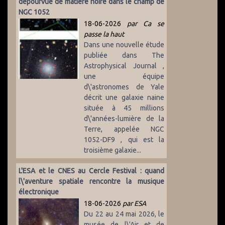
dépourvue de matière noire dans le champ de
NGC 1052
18-06-2026
par Ca se
passe la haut
Dans une nouvelle étude
publiée dans The
Astrophysical Journal ,
une équipe
d\'astronomes de Yale
décrit une galaxie naine
située à 45 millions
d\'années-lumière de la
Terre, appelée NGC
1052-DF9 , qui est la
troisième galaxie...
L'ESA et le CNES au Cercle Festival : quand
l\'aventure spatiale rencontre la musique
électronique
18-06-2026
par ESA
Du 22 au 24 mai 2026, le
musée de l\'Air et de