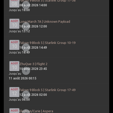
Falcon 9 Block 5 | Starlink Group 17-38
08
0
08 août 2026 14:00
Jusqu’au
18:00
AOÛT
Long March 7A | Unknown Payload
10
0
10 août 2026 12:00
Jusqu’au
13:12
AOÛT
Falcon 9 Block 5 | Starlink Group 10-19
10
0
10 août 2026 14:49
Jusqu’au
18:49
AOÛT
ZhuQue-3 | Flight 2
10
10 août 2026 23:45
0
Jusqu’au
11 août 2026 00:15
AOÛT
Falcon 9 Block 5 | Starlink Group 17-49
12
0
12 août 2026 02:00
Jusqu’au
06:00
AOÛT
Electron/Curie | Aspera