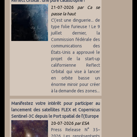
Reflect Orbital : une pure catastrophe !
21-07-2026
par Ca se
passe la haut
C\'est une dinguerie... de
type folie furieuse ! Le 9
juillet dernier, la
Commission fédérale des
communications des
États-Unis a approuvé le
projet de la start-up
californienne Reflect
Orbital qui vise à lancer
en orbite basse un
énorme miroir pour créer
à la demande des zones...
Manifestez votre intérêt pour participer au
lancement des satellites FLEX et Copernicus
Sentinel-3C depuis le Port spatial de l\'Europe
20-07-2026
par ESA
Press Release N° 35–
2026 Les représentants