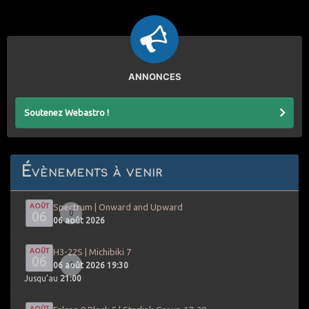
ANNONCES
Soutenez Webastro !
Évènements à venir
AOÛT
Spectrum | Onward and Upward
06
0
06 août 2026
AOÛT
H3-22S | Michibiki 7
06
0
06 août 2026 19:30
Jusqu’au
21:00
AOÛT