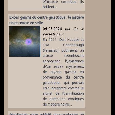
l\'histoire cosmique. Ils
brillent...
Excès gamma du centre galactique : la matière
noire remise en selle
04-07-2026
par Ca se
passe la haut
En 2011, Dan Hooper et
Lisa Goodenough
(Fermilab) publiaient un
article retentissant
annonçant l\'existence
d\'un excès mystérieux
de rayons gamma en
provenance du centre
galactique, qui pouvait
être interprété comme le
signal de l\'annihilation
de particules exotiques
de matière noire....
Manifestez votre intérêt pour participer au