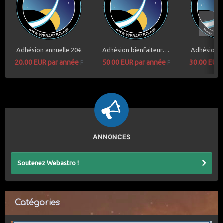
Adhésion annuelle 20€
Adhésion bienfaiteur 50€
Adhésion a
20.00 EUR par année
50.00 EUR par année
30.00 EUR
Prix
Prix
ANNONCES
Soutenez Webastro !
Catégories