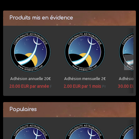
Produits mis en évidence
Adhésion annuelle 20€
Adhésion mensuelle 2€
Adhésion a
20.00 EUR par année
2.00 EUR par 1 mois
30.00 EUR
Prix
Prix
Populaires