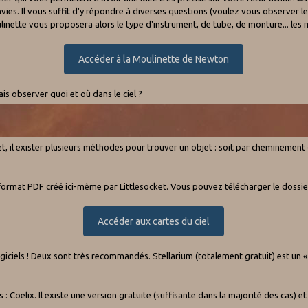
vies. Il vous suffit d'y répondre à diverses questions (voulez vous observer l
ulinette vous proposera alors le type d'instrument, de tube, de monture... les
Accéder à la Moulinette de Newton
is observer quoi et où dans le ciel ?
effet, il exister plusieurs méthodes pour trouver un objet : soit par cheminement 
rmat PDF créé ici-même par Littlesocket. Vous pouvez télécharger le dossier
Accéder aux cartes du ciel
logiciels ! Deux sont très recommandés. Stellarium (totalement gratuit) est un «
s : Coelix. Il existe une version gratuite (suffisante dans la majorité des cas)