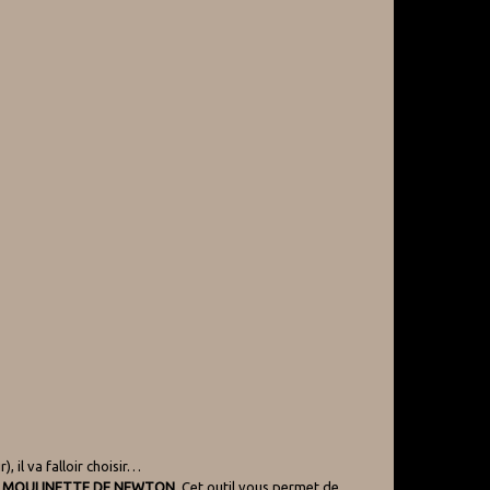
 il va falloir choisir…
 MOULINETTE DE NEWTON
. Cet outil vous permet de