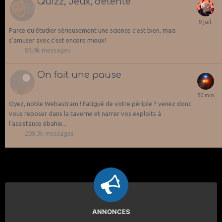
Quizz, Jeux, détente
Parce qu'étudier sérieusement une science c'est bien, mais
s'amuser avec c'est encore mieux!
83.9k
messages
On fait une pause
Oyez, noble Webastram ! Fatigué de votre périple ? venez donc
vous reposer dans la taverne et narrer vos exploits à
l'assistance ébahie...
209.3k
messages
ANNONCES