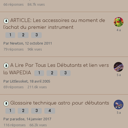
66
réponses
84.7k
vues
ARTICLE: Les accessoires au moment de
l'achat du premier instrument
1
2
3
Par
Newton
,
12 octobre 2011
79
réponses
96k
vues
A Lire Par Tous Les Débutants et lien vers
la WAPEDIA
1
2
3
Par
Littlesoket
,
18 avril 2005
69
réponses
211.6k
vues
Glossaire technique astro pour débutants
1
2
3
4
Par
paradise
,
14 janvier 2017
116
réponses
66.2k
vues