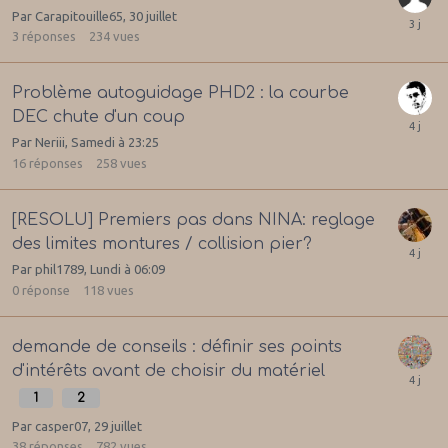
Par
Carapitouille65
,
30 juillet
3
réponses
234
vues
Problème autoguidage PHD2 : la courbe
DEC chute d'un coup
Par
Neriii
,
Samedi à 23:25
16
réponses
258
vues
[RESOLU] Premiers pas dans NINA: reglage
des limites montures / collision pier?
Par
phil1789
,
Lundi à 06:09
0
réponse
118
vues
demande de conseils : définir ses points
d'intérêts avant de choisir du matériel
1
2
Par
casper07
,
29 juillet
38
réponses
782
vues