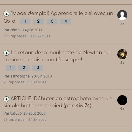
[Mode d'emploi] Apprendre le ciel avec un
GoTo.
1
2
3
4
Par
cémoi
,
14 juin 2011
115
réponses
111.2k
vues
Le retour de la moulinette de Newton ou
comment choisir son télescope !
1
2
3
Par
astrotophe
,
20 juin 2010
75
réponses
93.7k
vues
ARTICLE :Débuter en astrophoto avec un
simple boitier et trépied (par Kiwi74)
Par
tutu56
,
29 août 2009
25
réponses
34.5k
vues