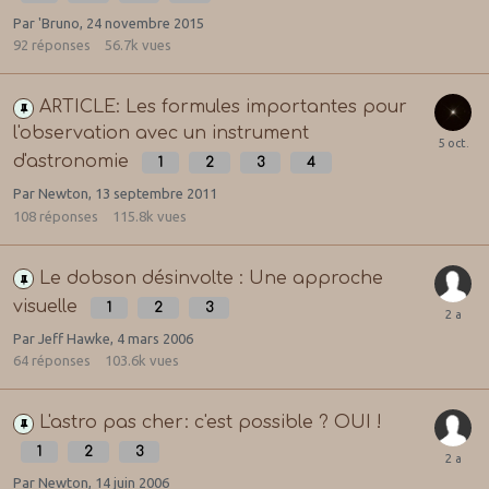
Par
'Bruno
,
24 novembre 2015
92
réponses
56.7k
vues
ARTICLE: Les formules importantes pour
l'observation avec un instrument
d'astronomie
1
2
3
4
Par
Newton
,
13 septembre 2011
108
réponses
115.8k
vues
Le dobson désinvolte : Une approche
visuelle
1
2
3
Par
Jeff Hawke
,
4 mars 2006
64
réponses
103.6k
vues
L'astro pas cher: c'est possible ? OUI !
1
2
3
Par
Newton
,
14 juin 2006