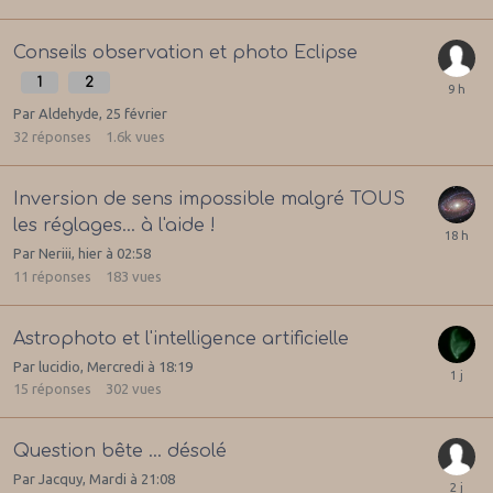
Conseils observation et photo Eclipse
1
2
Par
Aldehyde
,
25 février
32
réponses
1.6k
vues
Inversion de sens impossible malgré TOUS
les réglages... à l'aide !
Par
Neriii
,
hier à 02:58
11
réponses
183
vues
Astrophoto et l'intelligence artificielle
Par
lucidio
,
Mercredi à 18:19
15
réponses
302
vues
Question bête ... désolé
Par
Jacquy
,
Mardi à 21:08