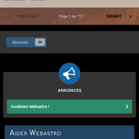
PRÉCÉDENT
Page 1 sur 721
SUIVANT
Abonnés
34
ANNONCES
Soutenez Webastro !
Aider Webastro