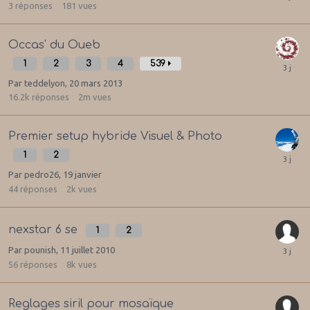
3
réponses
181
vues
Occas' du Oueb
1
2
3
4
539
Par
teddelyon
,
20 mars 2013
16.2k
réponses
2m
vues
Premier setup hybride Visuel & Photo
1
2
Par
pedro26
,
19 janvier
44
réponses
2k
vues
nexstar 6 se
1
2
Par
pounish
,
11 juillet 2010
56
réponses
8k
vues
Reglages siril pour mosaïque