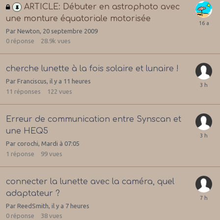
ARTICLE: Débuter en astrophoto avec
une monture équatoriale motorisée
Par
Newton
,
20 septembre 2009
0
réponse
28.9k
vues
cherche lunette à la fois solaire et lunaire !
Par
Franciscus
,
il y a 11 heures
11
réponses
122
vues
Erreur de communication entre Synscan et
une HEQ5
Par
corochi
,
Mardi à 07:05
1
réponse
99
vues
connecter la lunette avec la caméra, quel
adaptateur ?
Par
ReedSmith
,
il y a 7 heures
0
réponse
38
vues