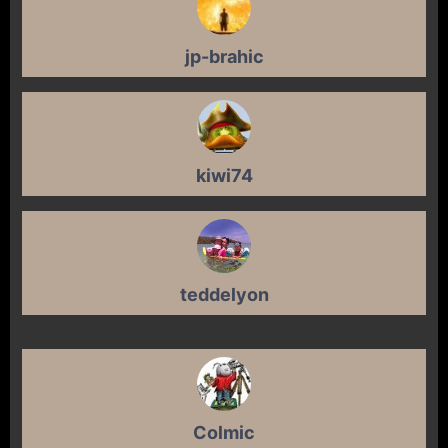
jp-brahic
kiwi74
teddelyon
Colmic