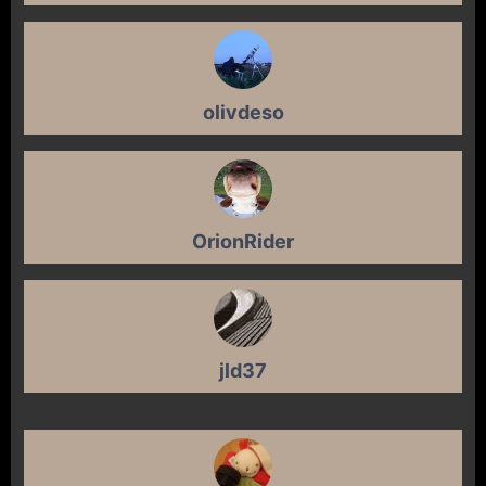
olivdeso
OrionRider
jld37