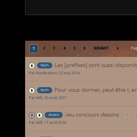
2
3
4
5
6
SUIVANT
Pag
1
Les [préfixes] sont aussi disponi
tech
Par
Modération
,
22 mai 2014
Pour vous donner, peut-être !, e
tech
Par
Will
,
10 août 2011
Jeu concours dessins
divers
1
Par
Will
,
17 avril 2016