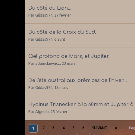
Du côté du Lion...
Par
Gildas974
,
27 février
Du côté de la Croix du Sud.
Par
Gildas974
,
6 avril
Ciel profond de Mars, et Jupiter
Par
adamckiewicz
,
23 mars
De l'été austral aux prémices de l'hiver...
Par
Gildas974
,
15 mars
Hyginus Trisnecker à la 60mm et Jupiter à
Par
Algenib
,
25 février
2
3
4
5
6
SUIVANT
Pag
1