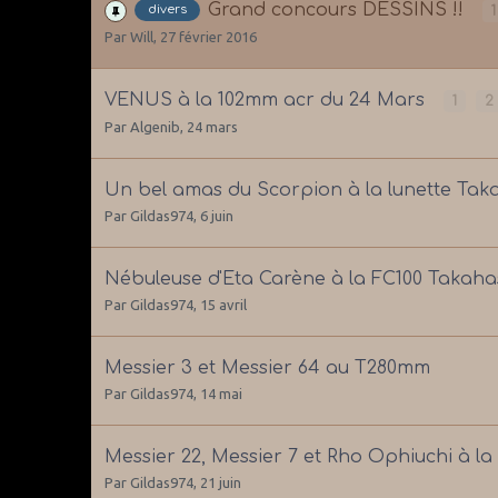
Grand concours DESSINS !!
divers
1
Par
Will
,
27 février 2016
VENUS à la 102mm acr du 24 Mars
1
2
Par
Algenib
,
24 mars
Un bel amas du Scorpion à la lunette Tak
Par
Gildas974
,
6 juin
Nébuleuse d'Eta Carène à la FC100 Takaha
Par
Gildas974
,
15 avril
Messier 3 et Messier 64 au T280mm
Par
Gildas974
,
14 mai
Messier 22, Messier 7 et Rho Ophiuchi à l
Par
Gildas974
,
21 juin