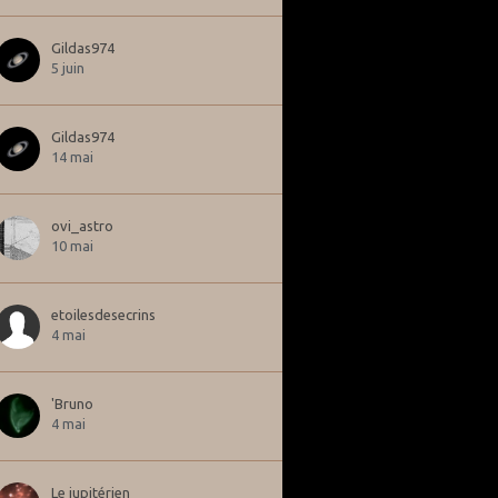
Gildas974
5 juin
Gildas974
14 mai
ovi_astro
10 mai
etoilesdesecrins
4 mai
'Bruno
4 mai
Le jupitérien