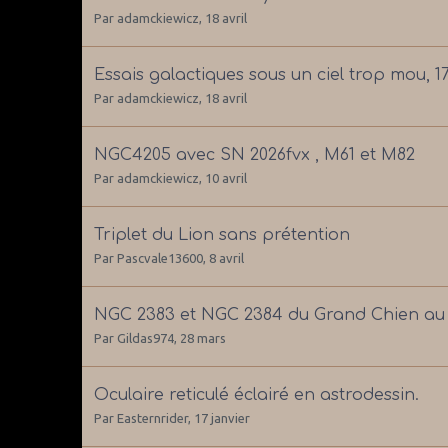
Par
adamckiewicz
,
18 avril
Essais galactiques sous un ciel trop mou, 17
Par
adamckiewicz
,
18 avril
NGC4205 avec SN 2026fvx , M61 et M82
Par
adamckiewicz
,
10 avril
Triplet du Lion sans prétention
Par
Pascvale13600
,
8 avril
NGC 2383 et NGC 2384 du Grand Chien au 
Par
Gildas974
,
28 mars
Oculaire reticulé éclairé en astrodessin.
Par
Easternrider
,
17 janvier