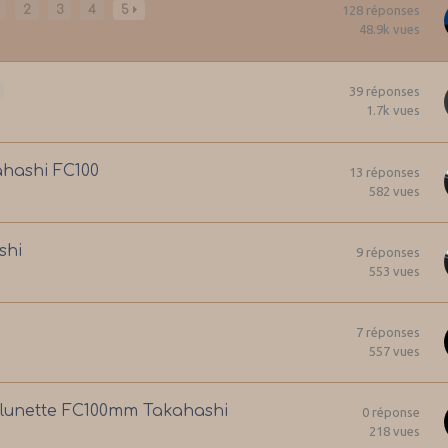
2
3
4
5
128
réponses
48.9k
vues
39
réponses
1.7k
vues
ahashi FC100
13
réponses
582
vues
shi
9
réponses
553
vues
7
réponses
557
vues
a lunette FC100mm Takahashi
0
réponse
218
vues