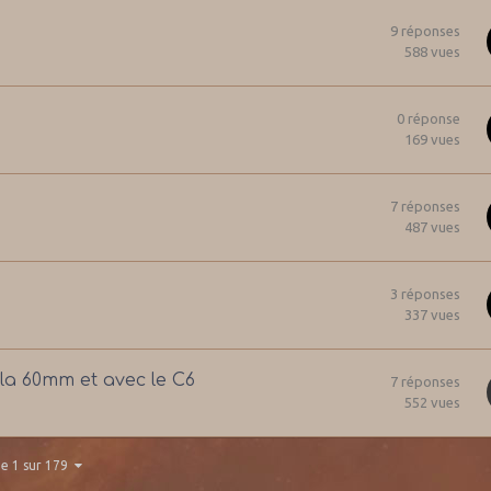
9
réponses
588
vues
0
réponse
169
vues
7
réponses
487
vues
3
réponses
337
vues
 la 60mm et avec le C6
7
réponses
552
vues
e 1 sur 179