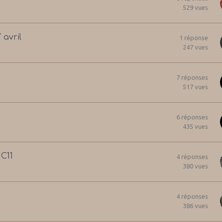
529
vues
 avril
1
réponse
247
vues
7
réponses
517
vues
6
réponses
435
vues
C11
4
réponses
380
vues
4
réponses
386
vues