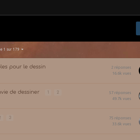
e 1 sur 179
bles pour le dessin
2
réponses
16.6k
vues
nvie de dessiner
1
2
57
réponses
49.7k
vues
2
3
75
réponses
33.6k
vues