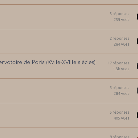
3
réponses
259
vues
2
réponses
284
vues
vatoire de Paris (XVIIe-XVIIIe siècles)
17
réponses
1.3k
vues
3
réponses
284
vues
5
réponses
405
vues
8
réponses