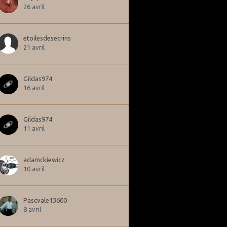
26 avril
etoilesdesecrins
21 avril
Gildas974
16 avril
Gildas974
11 avril
adamckiewicz
10 avril
Pascvale13600
8 avril