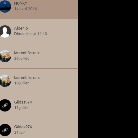
NUNKY
14 avril 2016
Algenib
DImanche at 11:10
laurent ferrero
26 juillet
laurent ferrero
18 juillet
Gildas974
15 juillet
Gildas974
21 juin