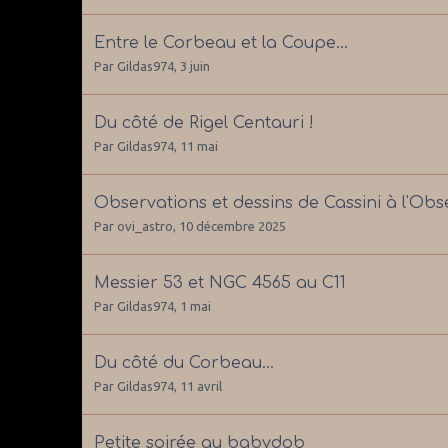
Entre le Corbeau et la Coupe...
Par
Gildas974
,
3 juin
Du côté de Rigel Centauri !
Par
Gildas974
,
11 mai
Observations et dessins de Cassini à l'Obser
Par
ovi_astro
,
10 décembre 2025
Messier 53 et NGC 4565 au C11
Par
Gildas974
,
1 mai
Du côté du Corbeau...
Par
Gildas974
,
11 avril
Petite soirée au babydob