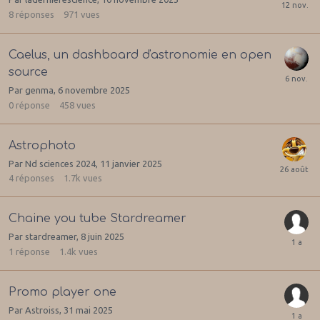
8
réponses
971
vues
Caelus, un dashboard d'astronomie en open
source
Par
genma
,
6 novembre 2025
0
réponse
458
vues
Astrophoto
Par
Nd sciences 2024
,
11 janvier 2025
4
réponses
1.7k
vues
Chaine you tube Stardreamer
Par
stardreamer
,
8 juin 2025
1
réponse
1.4k
vues
Promo player one
Par
Astroiss
,
31 mai 2025