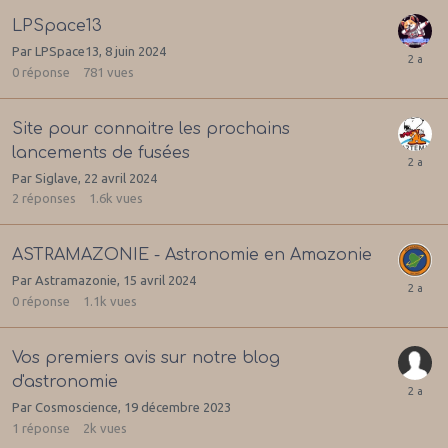
LPSpace13
Par
LPSpace13
,
8 juin 2024
0
réponse
781
vues
Site pour connaitre les prochains
lancements de fusées
Par
Siglave
,
22 avril 2024
2
réponses
1.6k
vues
ASTRAMAZONIE - Astronomie en Amazonie
Par
Astramazonie
,
15 avril 2024
0
réponse
1.1k
vues
Vos premiers avis sur notre blog
d'astronomie
Par
Cosmoscience
,
19 décembre 2023
1
réponse
2k
vues