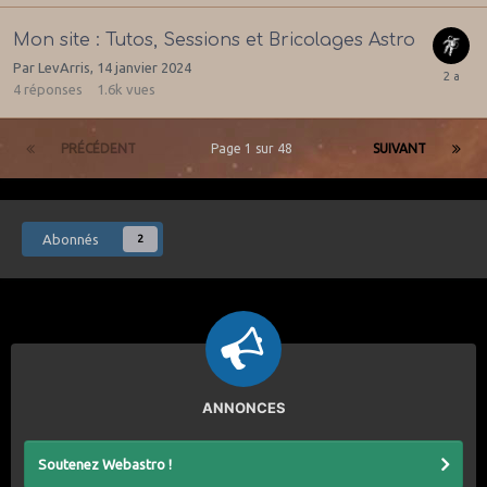
Mon site : Tutos, Sessions et Bricolages Astro
Par
LevArris
,
14 janvier 2024
4
réponses
1.6k
vues
PRÉCÉDENT
Page 1 sur 48
SUIVANT
Abonnés
2
ANNONCES
Soutenez Webastro !