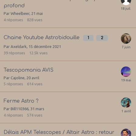
profond
Par
Wheelbeer
,
21 mai
4
réponses
828
vues
Chaine Youtube Astrobidouille
1
2
Par
Axeldark
,
15 décembre 2021
39
réponses
12.5k
vues
Tescopomania AVIS
Par
Cajoline
,
20 avril
5
réponses
614
vues
Ferme Astro ?
Par
Bill110366
,
31 mars
4
réponses
574
vues
Délais APM Telescopes / Altair Astro : retour