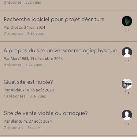
0
réponse
552
vues
Recherche logiciel pour projet d'écriture
Par
Djotyx
,
24 juin 2024
7
réponses
2.5k
vues
A propos du site universcosmologiephysique
Par
Marc1963
,
19 décembre 2024
0
réponse
1.2k
vues
Quel site est fiable?
Par
Alicia0714
,
16 août 2020
13
réponses
8.8k
vues
Site de vente viable ou arnaque?
Par
BlancBim
,
27 août 2024
7
réponses
2k
vues