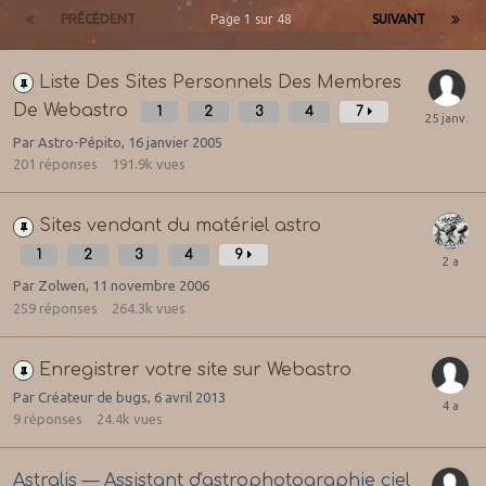
PRÉCÉDENT
Page 1 sur 48
SUIVANT
Liste Des Sites Personnels Des Membres
De Webastro
1
2
3
4
7
Par
Astro-Pépito
,
16 janvier 2005
201
réponses
191.9k
vues
Sites vendant du matériel astro
1
2
3
4
9
Par
Zolwen
,
11 novembre 2006
259
réponses
264.3k
vues
Enregistrer votre site sur Webastro
Par
Créateur de bugs
,
6 avril 2013
9
réponses
24.4k
vues
Astralis — Assistant d'astrophotographie ciel