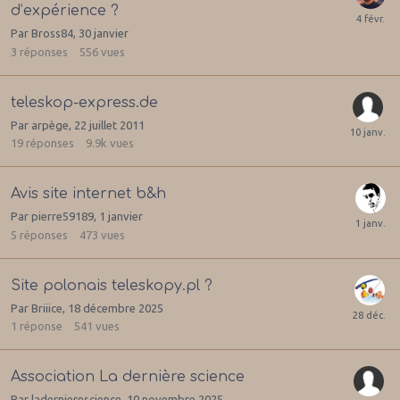
d’expérience ?
Par
Bross84
,
30 janvier
3
réponses
556
vues
teleskop-express.de
Par
arpège
,
22 juillet 2011
19
réponses
9.9k
vues
Avis site internet b&h
Par
pierre59189
,
1 janvier
5
réponses
473
vues
Site polonais teleskopy.pl ?
Par
Briiice
,
18 décembre 2025
1
réponse
541
vues
Association La dernière science
Par
ladernierescience
,
10 novembre 2025