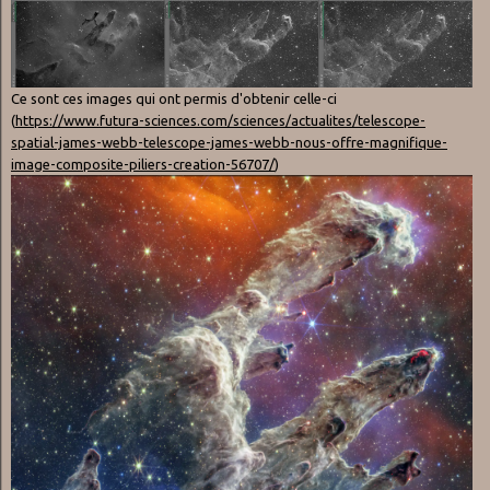
Ce sont ces images qui ont permis d'obtenir celle-ci
(
https://www.futura-sciences.com/sciences/actualites/telescope-
spatial-james-webb-telescope-james-webb-nous-offre-magnifique-
image-composite-piliers-creation-56707/
)