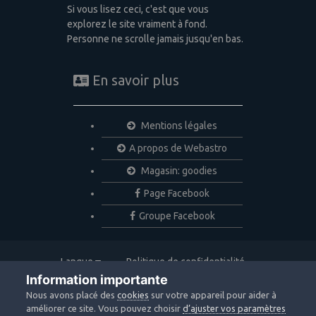
Si vous lisez ceci, c'est que vous
explorez le site vraiment à fond.
Personne ne scrolle jamais jusqu'en bas.
En savoir plus
Mentions légales
A propos de Webastro
Magasin: goodies
Page Facebook
Groupe Facebook
Langue
Politique de confidentialité
Nous contacter
Cookies
Information importante
Copyright © 2020 Webastro
Nous avons placé des
cookies
sur votre appareil pour aider à
Powered by Invision Community
améliorer ce site. Vous pouvez choisir
d’ajuster vos paramètres