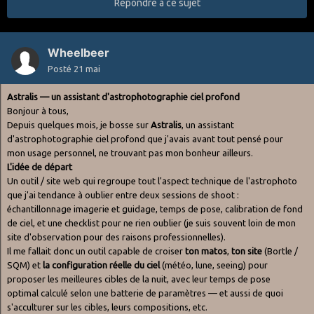
Répondre à ce sujet
Wheelbeer
Posté
21 mai
Astralis — un assistant d'astrophotographie ciel profond
Bonjour à tous,
Depuis quelques mois, je bosse sur
Astralis
, un assistant
d'astrophotographie ciel profond que j'avais avant tout pensé pour
mon usage personnel, ne trouvant pas mon bonheur ailleurs.
L'idée de départ
Un outil / site web qui regroupe tout l'aspect technique de l'astrophoto
que j'ai tendance à oublier entre deux sessions de shoot :
échantillonnage imagerie et guidage, temps de pose, calibration de fond
de ciel, et une checklist pour ne rien oublier (je suis souvent loin de mon
site d'observation pour des raisons professionnelles).
Il me fallait donc un outil capable de croiser
ton matos
,
ton site
(Bortle /
SQM) et
la configuration réelle du ciel
(météo, lune, seeing) pour
proposer les meilleures cibles de la nuit, avec leur temps de pose
optimal calculé selon une batterie de paramètres — et aussi de quoi
s'acculturer sur les cibles, leurs compositions, etc.