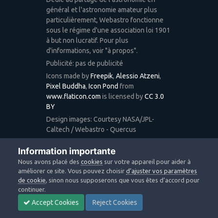
général et l'astronomie amateur plus
particulièrement, Webastro fonctionne
sous le régime d'une association loi 1901
à but non lucratif. Pour plus
d'informations, voir "à propos".
Publicité: pas de publicité
Icons made by
Freepik
,
Alessio Atzeni
,
Pixel Buddha
,
Icon Pond
from
www.flaticon.com
is licensed by
CC 3.0
BY
Design images: Courtesy NASA/JPL-
Caltech / Webastro - Quercus
Pour plus d'informations sur la
Information importante
navigabilité du site, vous pouvez
Nous avons placé des
cookies
sur votre appareil pour aider à
consulter la page suivante:
Infos
améliorer ce site. Vous pouvez choisir
d’ajuster vos paramètres
Navigateurs
.
de cookie
, sinon nous supposerons que vous êtes d’accord pour
Si vous lisez ceci, c'est que vous
continuer.
explorez le site vraiment à fond.
Accept Cookies
Reject Cookies
Personne ne scrolle jamais jusqu'en bas.