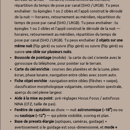
répartition du temps de pose par canal (SHO / LRGB). Tu peux
enchaîner : tu épingles 1 ou 2 cibles et l'appli construit le déroulé
de la nuit — horaires, retournement au méridien, répartition du
temps de pose par canal (SHO / LRGB). Tu peux enchaîner : tu
épingles 1 ou 2 cibles et l'appli construit le déroulé de la nuit —
horaires, retournement au méridien, répartition du temps de
pose par canal (SHO / LRGB). Tu peux enchaîner
2 objets sur une
même nuit
(flip géré) ou suivre (flip géré) ou suivre (flip géré) ou
suivre
une cible sur plusieurs nuits
.
Boussole de pointage
(mobile) : la carte du ciel s'oriente avec le
gyroscope du téléphone, pour pointer sur le terrain.
Carte du ciel enrichie
: courses des planètes et de la Lune, plein
écran, phase lunaire, navigation entre cibles avec zoom auto.
Fiche objet enrichie
: navigation entre cibles (flèches + swipe),
classification morphologique vulgarisée, composition spectrale,
aperçu du ciel pleine largeur.
Aide à la mise au point
: pré-réglages Hocus Focus / autofocus
NINA (CFZ, taille de pas).
Fenêtre de captation
au choix — nuit
astronomique (−18°)
ou ou
ou
nautique (−12°)
— qui pilote visibilité, scoring et plan.
Base de presets élargie
(optiques, caméras, guidage) +
avertissement si le guidage est sous-dimensionné, et
mode «