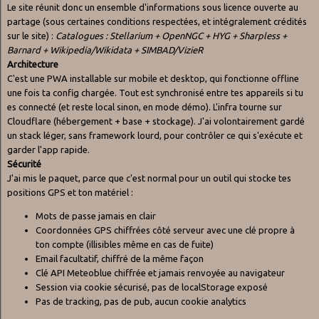
Le site réunit donc un ensemble d'informations sous licence ouverte au
partage (sous certaines conditions respectées, et intégralement crédités
sur le site) :
Catalogues : Stellarium + OpenNGC + HYG + Sharpless +
Barnard + Wikipedia/Wikidata + SIMBAD/VizieR
Architecture
C'est une PWA installable sur mobile et desktop, qui fonctionne offline
une fois ta config chargée. Tout est synchronisé entre tes appareils si tu
es connecté (et reste local sinon, en mode démo). L'infra tourne sur
Cloudflare (hébergement + base + stockage). J'ai volontairement gardé
un stack léger, sans framework lourd, pour contrôler ce qui s'exécute et
garder l'app rapide.
Sécurité
J'ai mis le paquet, parce que c'est normal pour un outil qui stocke tes
positions GPS et ton matériel :
Mots de passe jamais en clair
Coordonnées GPS chiffrées côté serveur avec une clé propre à
ton compte (illisibles même en cas de fuite)
Email facultatif, chiffré de la même façon
Clé API Meteoblue chiffrée et jamais renvoyée au navigateur
Session via cookie sécurisé, pas de localStorage exposé
Pas de tracking, pas de pub, aucun cookie analytics