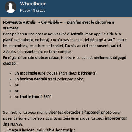
Wheelbeer
Posté
18 juillet
Nouveauté Astralis : « Ciel visible » — planifier avec le ciel qu'on a
vraiment
Petit point sur une grosse nouveauté d'
Astralis
(mon appli d'aide à la
planif astrophoto, en beta). On n'a pas tous un ciel dégagé à 360° : entre
les immeubles, les arbres et le relief, l'accès au ciel est souvent partiel.
Astralis sait maintenant en tenir compte.
En réglant ton
site d'observation
, tu décris ce qui est
réellement dégagé
chez toi
:
un
arc simple
(une trouée entre deux bâtiments),
un
horizon dentelé
tracé point par point,
ou
ou
ou
tout le tour à 360°
.
Sur mobile, tu peux même
viser tes obstacles à l'appareil photo
pour
poser ta ligne d'horizon. Et si tu as déjà un masque, tu peux
importer ton
.hrz N.I.N.A.
→ image à insérer : ciel-visible-horizon.jpg