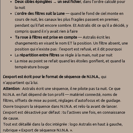
Deux cibles épinglées → un seul fichier
, dans l'ordre calculé pour
la nuit
L'
ordre des filtres suit la Lune
— quand le fond de ciel monte en
cours de nuit, les canaux les plus fragiles passent en premier,
pendant qu'il fait encore sombre. Et Astralis dit ce qu'il a décidé, y
compris quand il n'y avait rien à faire
Ta roue à filtres est prise en compte
— Astralis écrit les
changements en visant le nom ET la position. Un filtre absent, une
position qui n'existe pas : l'export est refusé, et il dit pourquoi
La
répartition entre filtres
se règle à la main, nuit par nuit
La mise au point se refait quand les étoiles gonflent, et quand la
température bouge
L'export est écrit pour le format de séquence de N.I.N.A.
, qui
n'appartient qu'à lui.
Attention
: Astralis écrit une séquence, il ne pilote pas ta nuit. Ce que
N.I.N.A. en fait dépend de ton profil — matériel connecté, noms de
filtres, offsets de mise au point, réglages d'autofocus et de guidage.
Ouvre toujours la séquence dans N.I.N.A. et relis-la avant de lancer.
L'export est désactivé par défaut : tu l'actives une fois, en connaissance
de cause.
Tout est détaillé dans la doc intégrée : logo Astralis en haut à gauche,
rubrique « Export de séquence N.I.N.A. ».