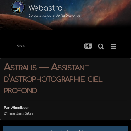
Webastro
La communauté de l'astronomie
Sites
Astralis — Assistant
d'astrophotographie ciel
profond
Par
Wheelbeer
21 mai
dans
Sites