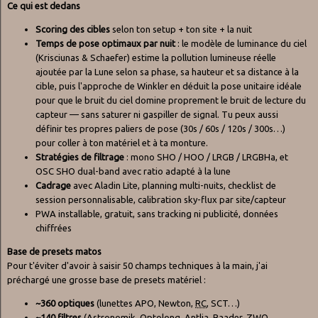
Ce qui est dedans
Scoring des cibles
selon ton setup + ton site + la nuit
Temps de pose optimaux par nuit
: le modèle de luminance du ciel
(Krisciunas & Schaefer) estime la pollution lumineuse réelle
ajoutée par la Lune selon sa phase, sa hauteur et sa distance à la
cible, puis l'approche de Winkler en déduit la pose unitaire idéale
pour que le bruit du ciel domine proprement le bruit de lecture du
capteur — sans saturer ni gaspiller de signal. Tu peux aussi
définir tes propres paliers de pose (30s / 60s / 120s / 300s…)
pour coller à ton matériel et à ta monture.
Stratégies de filtrage
: mono SHO / HOO / LRGB / LRGBHa, et
OSC SHO dual-band avec ratio adapté à la lune
Cadrage
avec Aladin Lite, planning multi-nuits, checklist de
session personnalisable, calibration sky-flux par site/capteur
PWA installable, gratuit, sans tracking ni publicité, données
chiffrées
Base de presets matos
Pour t'éviter d'avoir à saisir 50 champs techniques à la main, j'ai
préchargé une grosse base de presets matériel :
~360 optiques
(lunettes APO, Newton,
RC
, SCT…)
~140 filtres
(Astronomik, Optolong, Antlia, Baader, ZWO,