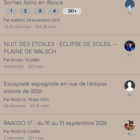
Sorties Astro en Alsace
1
2
3
4
341
Par
math67
,
29 novembre 2012
10.2k
réponses
925.3k
vues
NUIT DES ETOILES - ECLIPSE DE SOLEIL --
PLAINE DE WALSCH
Par
lorrain
,
15 juillet
4
réponses
355
vues
Escapade espagnole en vue de l’éclipse
solaire de 2026
Par
RIGEL33
,
18 juin 2023
26
réponses
54.7k
vues
RAAGSO 17 - du 10 au 13 septembre 2026
Par
RIGEL33
,
2 juillet
3
réponses
291
vues