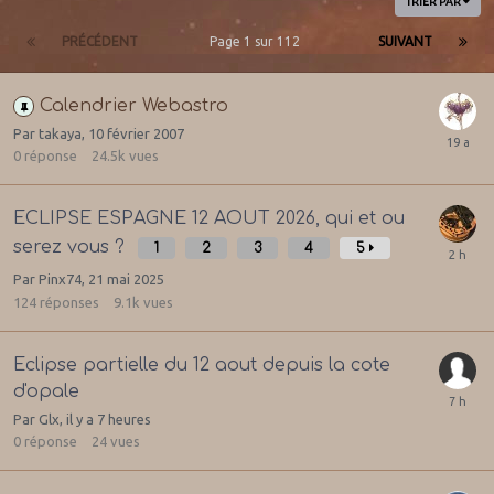
TRIER PAR
PRÉCÉDENT
Page 1 sur 112
SUIVANT
Calendrier Webastro
Par
takaya
,
10 février 2007
0
réponse
24.5k
vues
ECLIPSE ESPAGNE 12 AOUT 2026, qui et ou
serez vous ?
1
2
3
4
5
Par
Pinx74
,
21 mai 2025
124
réponses
9.1k
vues
Eclipse partielle du 12 aout depuis la cote
d'opale
Par
Glx
,
il y a 7 heures
0
réponse
24
vues