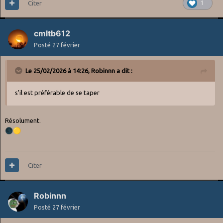
Citer
1
cmltb612
Posté
27 février
Le 25/02/2026 à 14:26,
Robinnn
a dit :
s'il est préférable de se taper
Résolument.
🌑
🟡
Citer
Robinnn
Posté
27 février