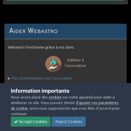
Aider Webastro
Webastro fonctionne grâce à vos dons.
Adhérer à
l'association
Plus d'informations sur l'association
Information importante
Nous avons placé des
cookies
sur votre appareil pour aider à
améliorer ce site. Vous pouvez choisir
d’ajuster vos paramètres
A propos de Webastro
de cookie
, sinon nous supposerons que vous êtes d’accord pour
continuer.
Accept Cookies
Reject Cookies
Dédié au partage de l'astronomie en
général et l'astronomie amateur plus