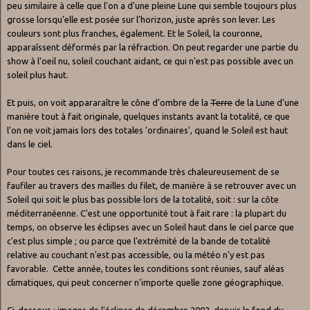
peu similaire à celle que l'on a d'une pleine Lune qui semble toujours plus
grosse lorsqu'elle est posée sur l'horizon, juste après son lever. Les
couleurs sont plus franches, également. Et le Soleil, la couronne,
apparaîssent déformés par la réfraction. On peut regarder une partie du
show à l'oeil nu, soleil couchant aidant, ce qui n'est pas possible avec un
soleil plus haut.
Et puis, on voit appararaître le cône d'ombre de la
Terre
de la Lune d'une
manière tout à fait originale, quelques instants avant la totalité, ce que
l'on ne voit jamais lors des totales 'ordinaires', quand le Soleil est haut
dans le ciel.
Pour toutes ces raisons, je recommande très chaleureusement de se
faufiler au travers des mailles du filet, de manière à se retrouver avec un
Soleil qui soit le plus bas possible lors de la totalité, soit
:
sur la côte
méditerranéenne. C'est une opportunité tout à fait rare : la plupart du
temps, on observe les éclipses avec un Soleil haut dans le ciel parce que
c'est plus simple ; ou parce que l'extrémité de la bande de totalité
relative au couchant n'est pas accessible, ou la météo n'y est pas
favorable. Cette année, toutes les conditions sont réunies, sauf aléas
climatiques, qui peut concerner n'importe quelle zone géographique.
Ci-dessous : images de l'éclipse de décembre 2002, depuis le fond du