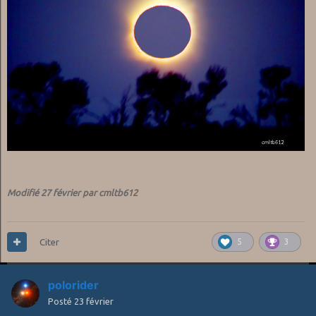
Modifié
27 février
par cmltb612
Citer
5
3
polorider
Posté
23 février