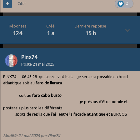
Citer
2
Réponses
Créé
Dernière réponse
124
1 a
15 h
Pinx74
Posté
21 mai 2025
PINX74 06 43 28 quatorze vint huit. je serais si possible en bord
atlantique soit au
faro de lluraca
soit au
faro cabo busto
je prévois d'être mobile et
posterais plus tard les différents
spots de replis que j'ai entre la façade atlantique et BURGOS
Modifié
21 mai 2025
par Pinx74