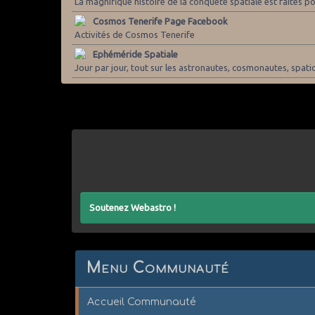
La magnifique histoire de la conquête spatiale est faites pou
Cosmos Tenerife Page Facebook
Activités de Cosmos Tenerife
Ephéméride Spatiale
Jour par jour, tout sur les astronautes, cosmonautes, spatio
Soutenez Webastro !
Menu Communauté
Accueil Communauté