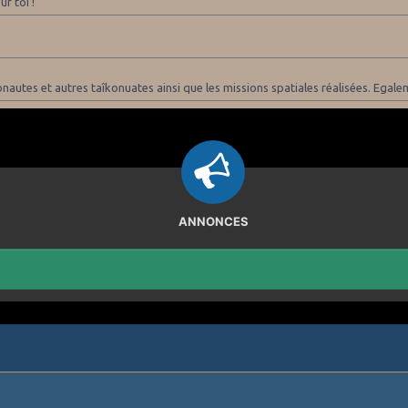
r toi !
nautes et autres taîkonuates ainsi que les missions spatiales réalisées. Egaleme
ANNONCES