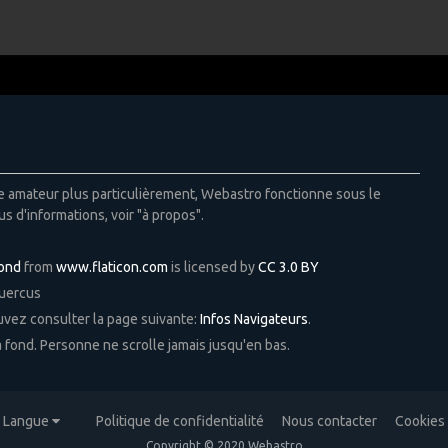
ie amateur plus particulièrement, Webastro fonctionne sous le
us d'informations, voir "à propos".
Pond
from
www.flaticon.com
is licensed by
CC 3.0 BY
Quercus
ouvez consulter la page suivante:
Infos Navigateurs
.
 à fond. Personne ne scrolle jamais jusqu'en bas.
Langue
Politique de confidentialité
Nous contacter
Cookies
Copyright © 2020 Webastro