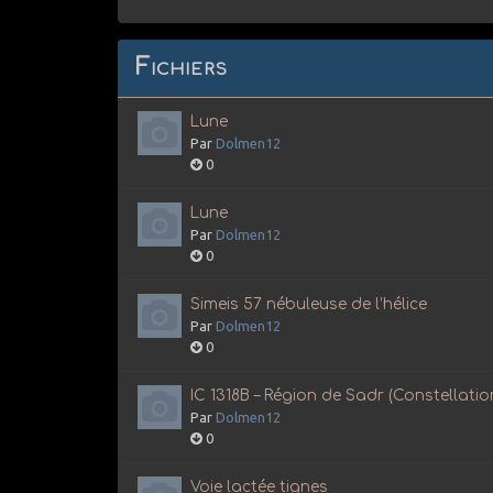
Fichiers
Lune
Par
Dolmen12
0
Lune
Par
Dolmen12
0
Simeis 57 nébuleuse de l’hélice
Par
Dolmen12
0
IC 1318B – Région de Sadr (Constellati
Par
Dolmen12
0
Voie lactée tignes