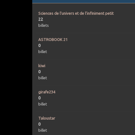
Sciences de l'univers et de l'infiniment petit
22
billets
ASTROBOOK 21
0
billet
kiwi
0
billet
girafe234
0
billet
Taloustar
0
billet