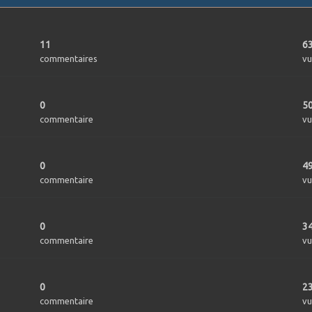
11
6
commentaires
vu
0
5
commentaire
vu
0
4
commentaire
vu
0
3
commentaire
vu
0
2
commentaire
vu