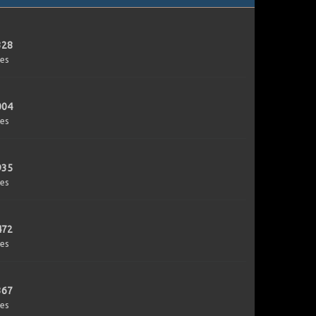
328
es
004
es
935
es
472
es
367
es