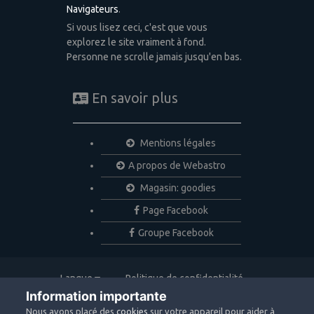
Navigateurs
.
Si vous lisez ceci, c'est que vous
explorez le site vraiment à fond.
Personne ne scrolle jamais jusqu'en bas.
En savoir plus
Mentions légales
A propos de Webastro
Magasin: goodies
Page Facebook
Groupe Facebook
Langue
Politique de confidentialité
Nous contacter
Cookies
Information importante
Copyright © 2020 Webastro
Nous avons placé des
cookies
sur votre appareil pour aider à