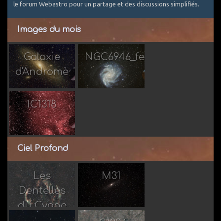
le forum Webastro pour un partage et des discussions simplifiés.
Images du mois
Galaxie
NGC6946_feu_artifice
d'Andromède
Par Taorage
Par Jean-
Luc 31
IC1318
Par Taorage
Ciel Profond
Les
M31
Dentelles
Par
Par
du Cygne
Astronono
casper07