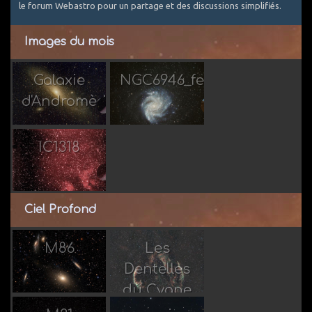
le forum Webastro pour un partage et des discussions simplifiés.
Images du mois
Galaxie
NGC6946_feu_artifice
d'Andromède
Par Taorage
Par Jean-
Luc 31
IC1318
Par Taorage
Ciel Profond
M86
Les
Dentelles
Par
Par
du Cygne
Dolmen12
Astronono