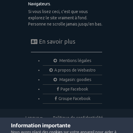
Navigateurs
.
Si vous lisez ceci, c'est que vous
explorez le site vraiment à fond.
Personne ne scrolle jamais jusqu'en bas.
En savoir plus
Mentions légales
A propos de Webastro
Magasin: goodies
Page Facebook
Groupe Facebook
Langue
Politique de confidentialité
Nous contacter
Cookies
Information importante
Copyright © 2020 Webastro
Nous avons placé des
cookies
sur votre appareil pour aider à