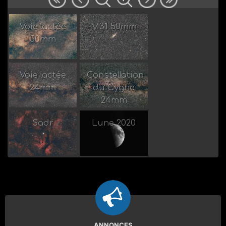
Voie lactée
M31 50mm
50mm
Par
Par
Junihility
Junihility
Voie lactée
Constellation
24mm
du Cygne
Par
Par
24mm
Junihility
Junihility
Sadr
Lune 2020
Par
Par
Junihility
Junihility
ANNONCES