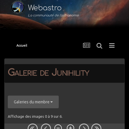
Webastro
La communauté de l'astronomie
Accueil
Galerie de Junihility
Galeries du membre
Affichage des images 0 à 9 sur 6.