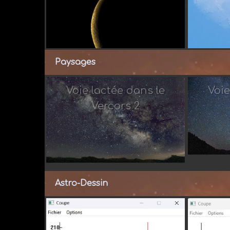
Paysages
Voie lactée dans le
Voie
Vercors 2
Par 
Astro-Dessin
Par dau