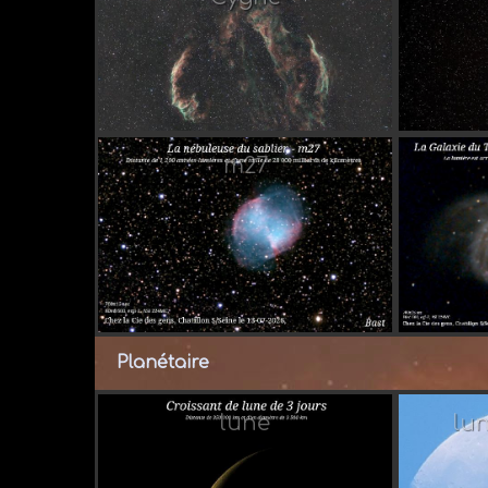
Par A
m27
Par 
Planétaire
lune
lu
Par 