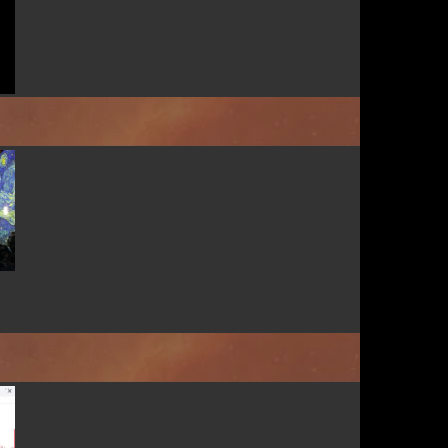
Par HBtoiles
Par dauphin-joyeux