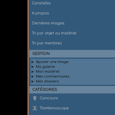
Constellia
A propos
Dernières images
Tri par objet ou matériel
Tri par membres
GESTION
Ajouter une image
Ma galerie
Mon matériel
Mes commentaires
Mes dossiers
CATÉGORIES
Concours
Trombinoscope