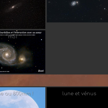
stronono
Par casper07
m51
Romehal
Par Romehal
ne au 800mm !
lune et vénus
Romehal
Par Taorage