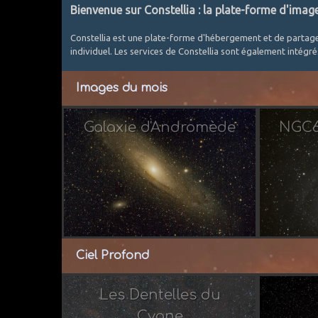
Bienvenue sur Constellia : la plate-forme d'imag
Constellia est une plate-forme d'hébergement et de partag
individuel. Les services de Constellia sont également intégr
Images du mois
Galaxie d'Andromède
NGC69
Par 
Ciel Profond
Les Dentelles du
Cygne