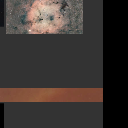
Par toumreg83
Par Astronono
Par Taorage