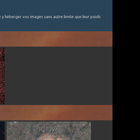
y héberger vos images sans autre limite que leur poids
Par Taorage
IC1396