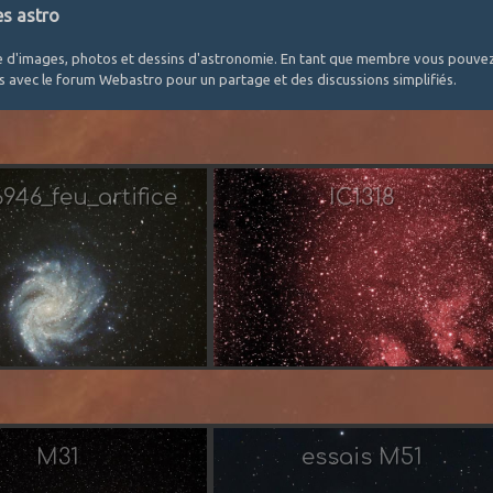
es astro
e d'images, photos et dessins d'astronomie. En tant que membre vous pouvez 
és avec le forum Webastro pour un partage et des discussions simplifiés.
46_feu_artifice
IC1318
Taorage
Par Jean-Luc 31
M31
essais M51