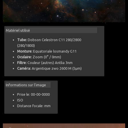
Matériel utilisé
Tube:
Dobson Celestron C11 280/2800
(280/1800)
Monture:
Equatoriale losmandy G11
Oculaire:
Zoom (0° / 0mm)
Filtre:
Couleur (autres) Antlia 3nm
Caméra:
Argentique zwo 2600 M (5µm)
Informations sur l'image
Prise le: 00-00-0000
ISO
Distance focale: mm