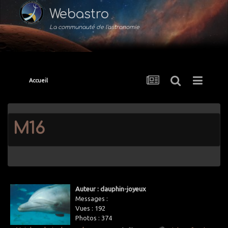
Webastro
La communauté de l'astronomie
Accueil
M16
Auteur : dauphin-joyeux
Messages :
Vues :
192
Photos :
374