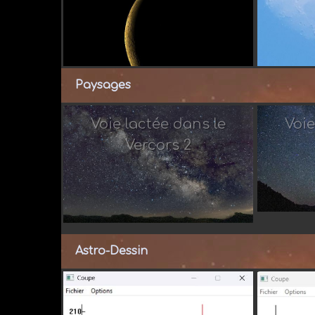
Paysages
Voie lactée dans le
Voie
Vercors 2
Par 
Astro-Dessin
Par dau