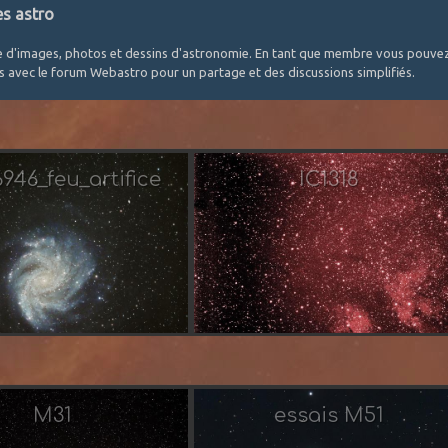
es astro
e d'images, photos et dessins d'astronomie. En tant que membre vous pouvez 
és avec le forum Webastro pour un partage et des discussions simplifiés.
46_feu_artifice
IC1318
Taorage
Par Jean-Luc 31
M31
essais M51