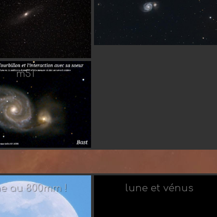
stronono
Par casper07
m51
Romehal
Par Romehal
ne au 800mm !
lune et vénus
Romehal
Par Taorage