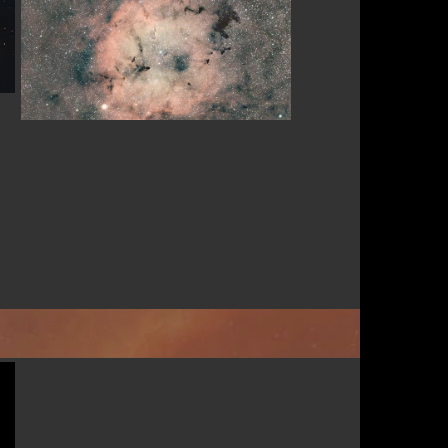
Par toumreg83
Par Astronono
Par Taorage