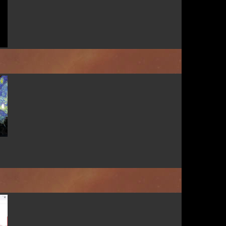
Par HBtoiles
Par dauphin-joyeux