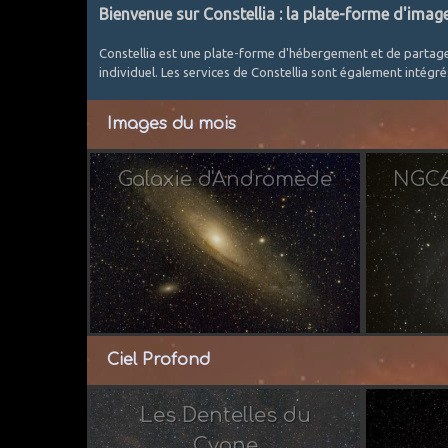
Bienvenue sur Constellia : la plate-forme d'imag
Constellia est une plate-forme d'hébergement et de partag
individuel. Les services de Constellia sont également intégr
Images du mois
Galaxie d'Andromède
NGC69
Par 
Ciel Profond
Les Dentelles du
Cygne