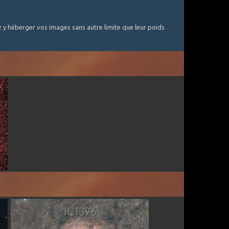
y héberger vos images sans autre limite que leur poids
Par Taorage
IC1396