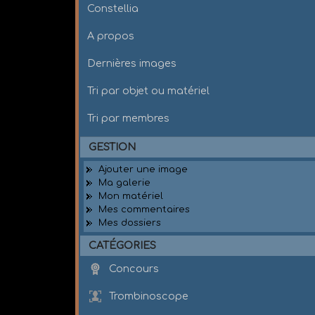
Constellia
A propos
Dernières images
Tri par objet ou matériel
Tri par membres
GESTION
Ajouter une image
Ma galerie
Mon matériel
Mes commentaires
Mes dossiers
CATÉGORIES
Concours
Trombinoscope