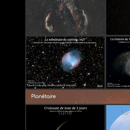
Par A
m27
Par 
Planétaire
lune
lu
Par 