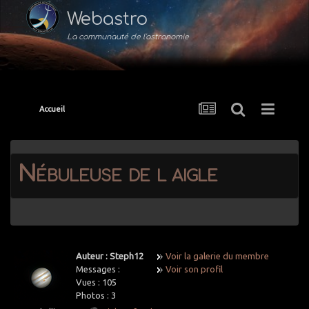
Webastro
La communauté de l'astronomie
Accueil
Nébuleuse de l aigle
Auteur : Steph12
Voir la galerie du membre
Messages :
Voir son profil
Vues :
105
Photos :
3