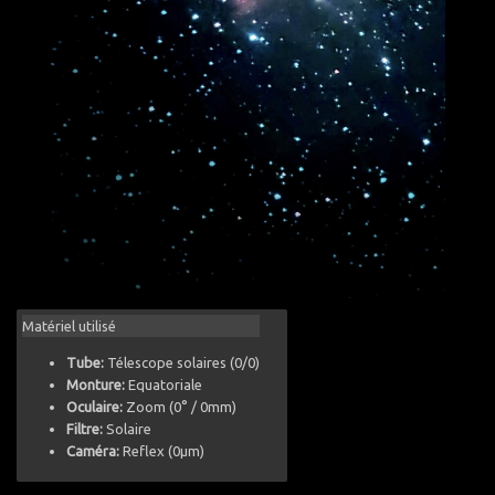
Matériel utilisé
Tube:
Télescope solaires (0/0)
Monture:
Equatoriale
Oculaire:
Zoom (0° / 0mm)
Filtre:
Solaire
Caméra:
Reflex (0µm)