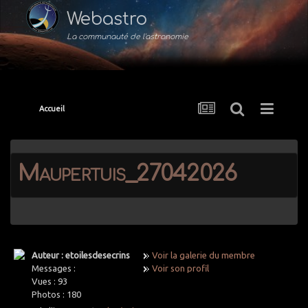
Webastro
La communauté de l'astronomie
Accueil
Maupertuis_27042026
Auteur : etoilesdesecrins
Voir la galerie du membre
Messages :
Voir son profil
Vues :
93
Photos :
180