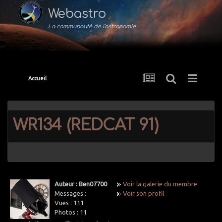
Webastro
La communauté de l'astronomie
Accueil
WR134 (REDCAT 91)
Auteur : Ben07700
Voir la galerie du membre
Messages :
Voir son profil
Vues :
111
Photos :
11