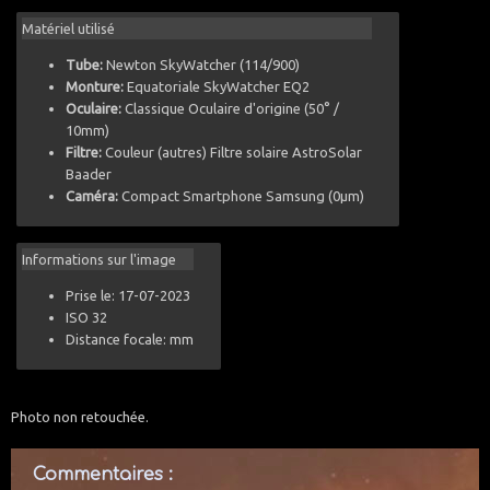
Matériel utilisé
Tube:
Newton SkyWatcher (114/900)
Monture:
Equatoriale SkyWatcher EQ2
Oculaire:
Classique Oculaire d'origine (50° /
10mm)
Filtre:
Couleur (autres) Filtre solaire AstroSolar
Baader
Caméra:
Compact Smartphone Samsung (0µm)
Informations sur l'image
Prise le: 17-07-2023
ISO 32
Distance focale: mm
Photo non retouchée.
Commentaires :