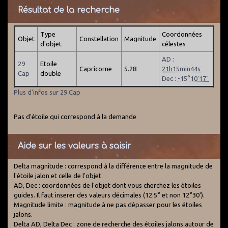
Résultat de la recherche
Type
Coordonnées
Objet
Constellation
Magnitude
d'objet
célestes
AD :
29
Etoile
Capricorne
5.28
21h15min44s
Cap
double
Dec :
-15°10'17"
Plus d'infos sur 29 Cap
Pas d'étoile qui correspond à la demande
Aide sur les valeurs à saisir
Delta magnitude : correspond à la différence entre la magnitude de
l'étoile jalon et celle de l'objet.
AD, Dec : coordonnées de l'objet dont vous cherchez les étoiles
guides. Il faut inserer des valeurs décimales (12.5° et non 12°30').
Magnitude limite : magnitude à ne pas dépasser pour les étoiles
jalons.
Delta AD, Delta Dec : zone de recherche des étoiles jalons autour de