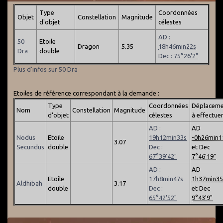
Type
Coordonnées
Objet
Constellation
Magnitude
d'objet
célestes
AD :
50
Etoile
Dragon
5.35
18h46min22s
Dra
double
Dec :
75°26'2"
Plus d'infos sur 50 Dra
Etoiles de référence correspondant à la demande :
Type
Coordonnées
Déplaceme
Nom
Constellation
Magnitude
d'objet
célestes
à effectue
AD :
AD
Nodus
Etoile
19h12min33s
-0h26min1
3.07
Secundus
double
Dec :
et Dec
67°39'42"
7°46'19"
AD :
AD
Etoile
17h8min47s
1h37min35
Aldhibah
3.17
double
Dec :
et Dec
65°42'52"
9°43'9"