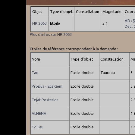
Objet
Type d'objet
Constellation
Magnitude
Coord
AD :
HR 2063
Etoile
5.4
Dec :
Plus d'infos sur HR 2063
Etoiles de référence correspondant à la demande :
Nom
Type d'objet
Constellation
Ma
Tau
Etoile double
Taureau
3
Propus - Eta Gem
Etoile double
3.
Tejat Posterior
Etoile double
2.
ALHENA
Etoile double
1.
12 Tau
Etoile double
1.