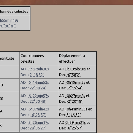
onnées célestes
5h55min49s
20°10'30"
Coordonnées
Déplacement à
gnitude
célestes
effectuer
AD :
5h37min38s
AD
0h18min10s
et
Dec :
21°8'32"
Dec
-0°58'2"
AD :
6h14min52s
AD
-0h19min3s
et
28
Dec :
22°30'24"
Dec
-2°19'54"
AD :
6h22min57s
AD
-0h27min8s
et
88
Dec :
22°30'48"
Dec
-2°20'18"
AD :
6h37min42s
AD
-0h41min53s
et
93
Dec :
16°23'57"
Dec
3°46'32"
AD :
5h26min17s
AD
0h29min31s
et
65
Dec :
28°36'27"
Dec
-8°25'57"